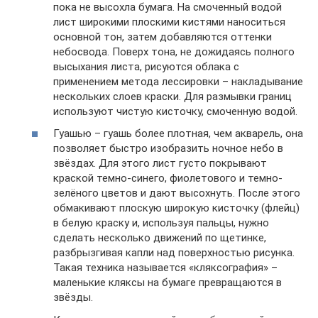
пока не высохла бумага. На смоченный водой
лист широкими плоскими кистями наноситься
основной тон, затем добавляются оттенки
небосвода. Поверх тона, не дожидаясь полного
высыхания листа, рисуются облака с
применением метода лессировки – накладывание
нескольких слоев краски. Для размывки границ
используют чистую кисточку, смоченную водой.
Гуашью – гуашь более плотная, чем акварель, она
позволяет быстро изобразить ночное небо в
звёздах. Для этого лист густо покрывают
краской темно-синего, фиолетового и темно-
зелёного цветов и дают высохнуть. После этого
обмакивают плоскую широкую кисточку (флейц)
в белую краску и, используя пальцы, нужно
сделать несколько движений по щетинке,
разбрызгивая капли над поверхностью рисунка.
Такая техника называется «кляксография» –
маленькие кляксы на бумаге превращаются в
звёзды.