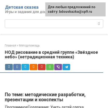
Перейти
Детская сказка
Для любых предложений по
к
Игры и задания для дошкольников
сайту: bdouskazka@cp9.ru
контенту
Поиск:
Главная
»
Метод-помощь
НОД рисование в средней группе «Звёздное
небо» (нетрадиционная техника)
По теме: методические разработки,
презентации и конспекты
ПрограммноеСодержание: Учить детей слегка