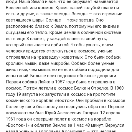
люди. Наша Земля и все, что ее окружает называется
Вселенной, или космос. Кроме нашей голубой планеты
есть и другие, а также звезды. Звезды — это огромные
светящиеся шары. Солнце — тоже звезда. Оно
расположено близко к Земле, поэтому мы его видим и
ощущаем его тепло. Кроме Земли в солнечной системе
есть еще 8 планет, у каждой планеты свой путь,
который называется орбитой. Чтобы узнать, с чем
человеку придется столкнуться в космосе, ученые
отправляли на »разведку» животных. Это были собаки,
кролики, мыши, даже микробы. Собаки более умные
животные, чем мыши, но не все собаки подходили для
испытаний. Больше всех подошли обычные дворняги.
Первая собака Лайка в 1957 году была отправлена в
космос. Потом летали в космос Белка и Стрелка. В 1960
году 19 августа их запустили в космос на прототипе
космического корабля »Восток». Они пробыли в космосе
более суток и благополучно вернулись обратно. Первым
космонавтом был Юрий Алексеевич Гагарин. 12 апреля
1961 года он совершил полет в космос на корабле
»Восток-1» и облетел Землю за 1 час 48 минут. Вернулся
назад живым и здоровым. Космонавт — это человек,