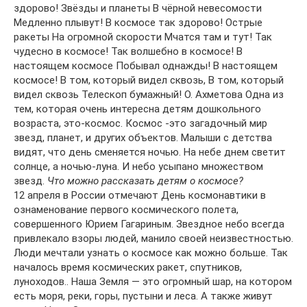
здорово! Звёзды и планеты В чёрной невесомости
Медленно плывут! В космосе так здорово! Острые
ракеты На огромной скорости Мчатся там и тут! Так
чудесно в космосе! Так волшебно в космосе! В
настоящем космосе Побывал однажды! В настоящем
космосе! В том, который видел сквозь, В том, который
видел сквозь Телескоп бумажный! О. Ахметова Одна из
тем, которая очень интересна детям дошкольного
возраста, это-космос. Космос -это загадочный мир
звезд, планет, и других объектов. Малыши с детства
видят, что день сменяется ночью. На небе днем светит
солнце, а ночью-луна. И небо усыпано множеством
звезд.
Что можно рассказать детям о космосе?
12 апреля в России отмечают День космонавтики в
ознаменование первого космического полета,
совершенного Юрием Гагариным. Звездное небо всегда
привлекало взоры людей, манило своей неизвестностью.
Люди мечтали узнать о космосе как можно больше. Так
началось время космических ракет, спутников,
луноходов.. Наша Земля — это огромный шар, на котором
есть моря, реки, горы, пустыни и леса. А также живут