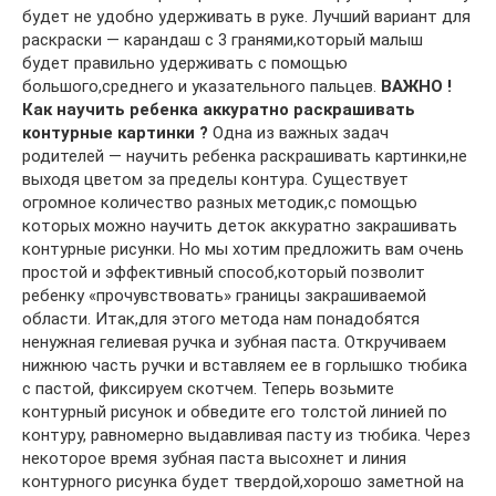
будет не удобно удерживать в руке. Лучший вариант для
раскраски — карандаш с 3 гранями,который малыш
будет правильно удерживать с помощью
большого,среднего и указательного пальцев.
ВАЖНО !
Как научить ребенка аккуратно раскрашивать
контурные картинки ?
Одна из важных задач
родителей — научить ребенка раскрашивать картинки,не
выходя цветом за пределы контура. Существует
огромное количество разных методик,с помощью
которых можно научить деток аккуратно закрашивать
контурные рисунки. Но мы хотим предложить вам очень
простой и эффективный способ,который позволит
ребенку «прочувствовать» границы закрашиваемой
области. Итак,для этого метода нам понадобятся
ненужная гелиевая ручка и зубная паста. Откручиваем
нижнюю часть ручки и вставляем ее в горлышко тюбика
с пастой, фиксируем скотчем. Теперь возьмите
контурный рисунок и обведите его толстой линией по
контуру, равномерно выдавливая пасту из тюбика. Через
некоторое время зубная паста высохнет и линия
контурного рисунка будет твердой,хорошо заметной на