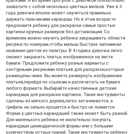
красками. А во время прогулок с девочкой обязательно
захватите с собой несколько цветных мелков. Уже в 3
года девочка вполне может научиться правильно
держать пальчиками карандаш. Но в этом возрасте
предложите ребенку для раскраски самые простые
картинки крупных размеров без детализации. Со
временем можно научить ребенка закрашивать области
рисунка по номерам,чтобы малыш быстрее запоминал
названия цветов из палитры. В 4 годика девочка легко
сможет закрасить платье, изображенное на листе
бумаги. Предложите ребенку разные варианты с
контурными рисунками платьев для раскраски,которые
размещены ниже. Вы можете развернуть изображения
платьев,перейдя по ссылкам и распечатать на бумаге
любого формата. Выбирайте качественные детские
карандаши для раскраски картинок. Такие инструменты
сделаны из мягкого дерева,легко затачиваются, а
грифель не сильно крошится и быстро не ломается.
Форма у цветных карандашей также может быть разной.
Для маленького ребенка не желательно покупать
карандаши цилиндрической формы или с большим
количеством острых граней. Такие инструменты ребенку