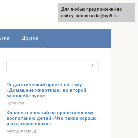
Для любых предложений по
сайту: bdouskazka@cp9.ru
угие
Другое
Поиск:
Педагогический проект на тему:
«Домашние животные» во второй
младшей группе
Проекты
Конспект занятий по нравственному
воспитанию детей «Что такое хорошо
и что такое плохо»
Метод-помощь