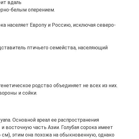
рит вдаль
ерно-белым оперением.
ка населяет Европу и Россию, исключая северо-
дставитель птичьего семейства, населяющий
генетическое родство объединяет не всех из них.
ороны и сойки.
cyana. Основной ареал ее распространения
и восточную часть Азии. Голубая сорока имеет
6 см), этим она похожа на обыкновенную, однако