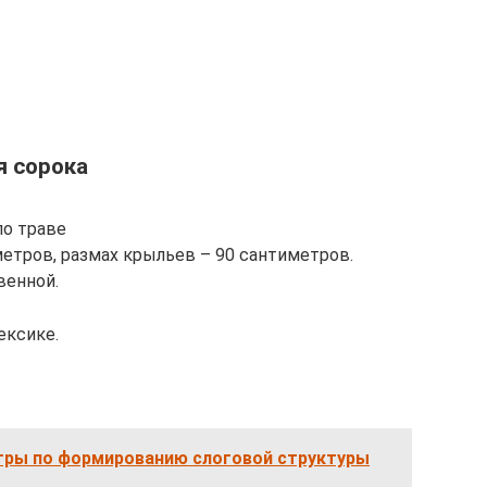
я сорока
по траве
метров, размах крыльев – 90 сантиметров.
венной.
ексике.
гры по формированию слоговой структуры