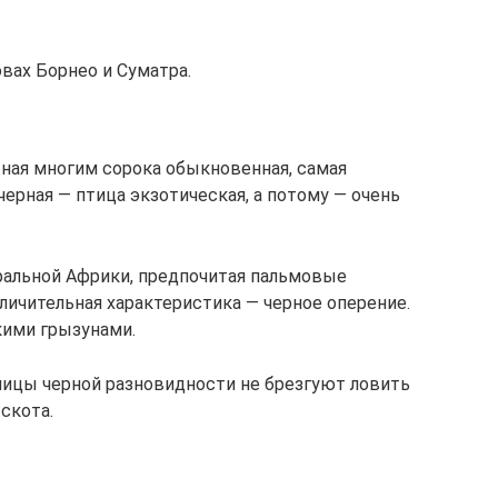
овах Борнео и Суматра.
тная многим сорока обыкновенная, самая
черная — птица экзотическая, а потому — очень
ральной Африки, предпочитая пальмовые
тличительная характеристика — черное оперение.
кими грызунами.
ицы черной разновидности не брезгуют ловить
скота.