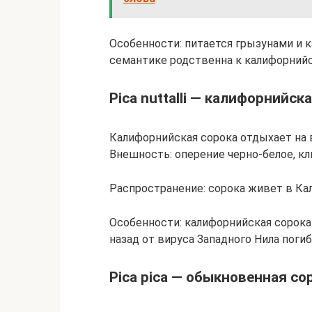
Особенности: питается грызунами и к
семантике родственна к калифорнийс
Pica nuttalli — калифорнийск
Калифорнийская сорока отдыхает на 
Внешность: оперение черно-белое, кл
Распространение: сорока живет в Кал
Особенности: калифорнийская сорока
назад от вируса Западного Нила погиб
Pica pica — обыкновенная со