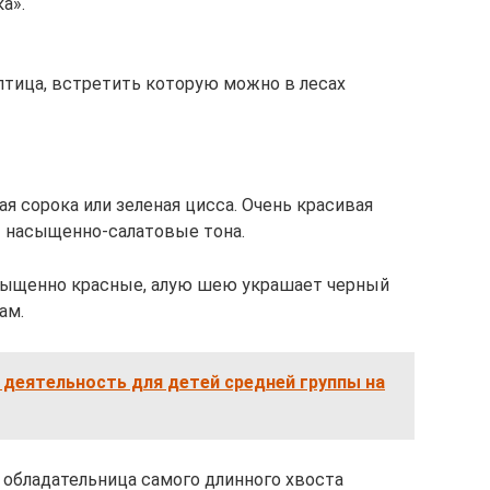
а».
 птица, встретить которую можно в лесах
я сорока или зеленая цисса. Очень красивая
т насыщенно-салатовые тона.
сыщенно красные, алую шею украшает черный
ам.
деятельность для детей средней группы на
обладательница самого длинного хвоста