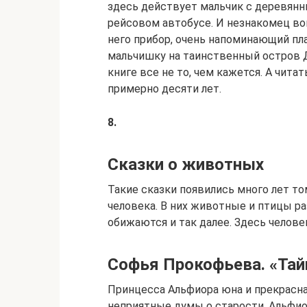
здесь действует мальчик с деревянны
рейсовом автобусе. И незнакомец вов
него прибор, очень напоминающий пл
мальчишку на таинственный остров Д
книге все не то, чем кажется. А чита
примерно десяти лет.
8.
Сказки о животных
Такие сказки появились много лет т
человека. В них животные и птицы ра
обижаются и так далее. Здесь челове
Софья Прокофьева. «Тай
Принцесса Альфиора юна и прекрасна.
неприятные думы о старости. Альфиор