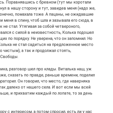
сь. Поравнявшись с бревном (тут мы коротали
янул в нашу сторону и тут, завидев меня (надо же,
 конечно, помахала тоже. А пацаны, не ожидавшие
и меня в спину, чтоб шла и зазывала его сюда, в
не стал. Утягивая за собой четвероного,
вался с силой в неизвестность, Колька подошел
щих по порядку. Не уверена, что он запомнил. Но
 Колька не стал садиться на предложенное место
 чистым), а так и продолжал стоять,
 Свободы.
ика, разговор шел про клады. Виталька наш, уж
аже, сказать по правде, раньше времени, поделил
раторил. Он говорил, что место, где наверняка
так далеко от нашего села. И вот если мы всей
ьше, и прихватим каждый по лопате, то за день
ру с интересом, а потом спросил, есть ли у нас