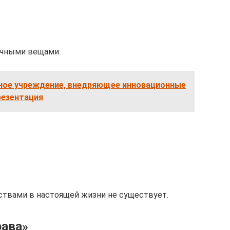
ычными вещами:
ое учреждение, внедряющее инновационные
резентация
твами в настоящей жизни не существует.
рава»