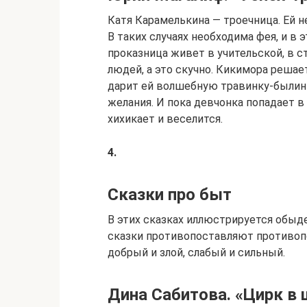
Катя Карамелькина — троечница. Ей не
В таких случаях необходима фея, и в 
проказница живет в учительской, в с
людей, а это скучно. Кикимора реша
дарит ей волшебную травинку-былинк
желания. И пока девчонка попадает в
хихикает и веселится.
4.
Сказки про быт
В этих сказках иллюстрируется обыде
сказки противопоставляют противопо
добрый и злой, слабый и сильный.
Дина Сабитова. «Цирк в