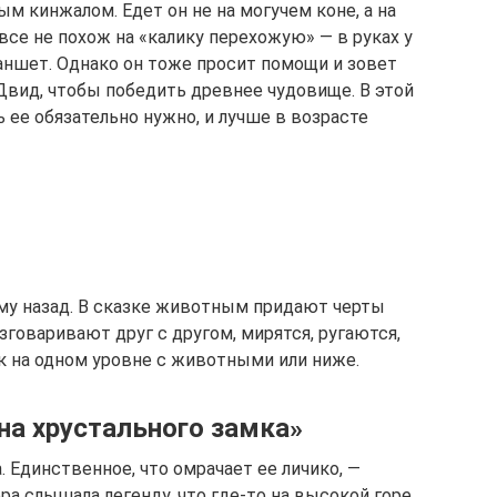
м кинжалом. Едет он не на могучем коне, а на
се не похож на «калику перехожую» — в руках у
аншет. Однако он тоже просит помощи и зовет
вид, чтобы победить древнее чудовище. В этой
ть ее обязательно нужно, и лучше в возрасте
ому назад. В сказке животным придают черты
зговаривают друг с другом, мирятся, ругаются,
к на одном уровне с животными или ниже.
на хрустального замка»
 Единственное, что омрачает ее личико, —
а слышала легенду, что где-то на высокой горе