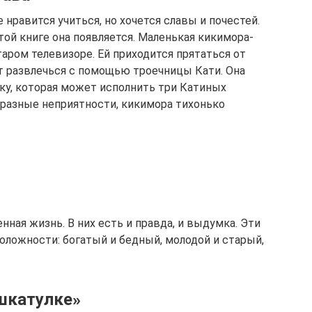
 нравится учиться, но хочется славы и почестей.
этой книге она появляется. Маленькая кикимора-
таром телевизоре. Ей приходится прятаться от
ет развлечься с помощью троечницы Кати. Она
у, которая может исполнить три Катиных
 разные неприятности, кикимора тихонько
нная жизнь. В них есть и правда, и выдумка. Эти
ложности: богатый и бедный, молодой и старый,
 шкатулке»