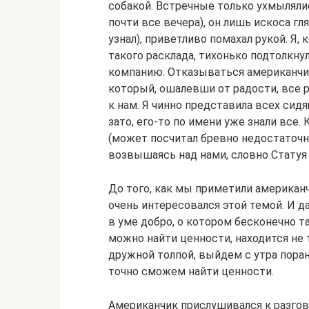
собакой. Встречные только ухмыляли
почти все вечера), он лишь искоса гл
узнал), приветливо помахал рукой. Я,
такого расклада, тихонько подтолкнул
компанию. Отказываться американчик 
который, ошалевши от радости, все р
к нам. Я чинно представила всех сидя
зато, его-то по имени уже знали все.
(может посчитал бревно недостаточно
возвышаясь над нами, словно Статуя
До того, как мы приметили американч
очень интересовался этой темой. И д
в уме добро, о котором бесконечно та
можно найти ценности, находится не 
дружной толпой, выйдем с утра поран
точно сможем найти ценности.
Американчик прислушивался к разгово