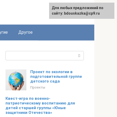
Для любых предложений по
сайту: bdouskazka@cp9.ru
угие
Другое
Поиск:
Проект по экологии в
подготовительной группе
детского сада
Проекты
Квест-игра по военно-
патриотическому воспитанию для
детей старшей группы «Юные
защитники Отечества»