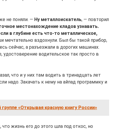
же не поняли. —
Ну металлоискатель
, — повторил
точное местонахождение кладов узнавать.
сли в глубине есть что-то металлическое,
и мечтательно вздохнули. Был бы такой прибор,
есь сейчас, а разъезжали в дорогих машинах.
ке, удостоверение водительское так просто в
зал, что и у них там водить в тринадцать лет
если надо. Закачать к нему на айпад программку и
 группе «Открывая красную книгу России»
 что жизнь его до этого шла под откос, но