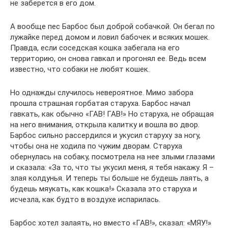
не заберется в его дом.
А вообще пес Барбос был доброй собачкой. Он бегал по
лужайке перед домом и ловил бабочек и всяких мошек.
Правда, если соседская кошка забегала на его
территорию, он снова гавкал и прогонял ее. Ведь всем
известно, что собаки не любят кошек.
Но однажды случилось невероятное. Мимо забора
прошла страшная горбатая старуха. Барбос начал
гавкать, как обычно «ГАВ! ГАВ!» Но старуха, не обращая
на него внимания, открыла калитку и вошла во двор.
Барбос сильно рассердился и укусил старуху за ногу,
чтобы она не ходила по чужим дворам. Старуха
обернулась на собаку, посмотрела на нее злыми глазами
и сказала: «За то, что ты укусил меня, я тебя накажу. Я –
злая колдунья. И теперь ты больше не будешь лаять, а
будешь мяукать, как кошка!» Сказала это старуха и
исчезла, как будто в воздухе испарилась.
Барбос хотел залаять, но вместо «ГАВ!», сказал: «МЯУ!»