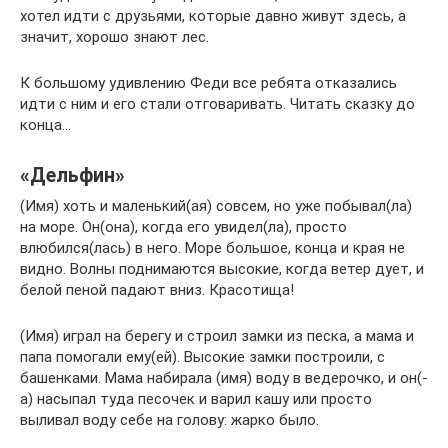
хотел идти с друзьями, которые давно живут здесь, а
значит, хорошо знают лес.
К большому удивлению Феди все ребята отказались
идти с ним и его стали отговаривать. Читать сказку до
конца…
«Дельфин»
(Имя) хоть и маленький(ая) совсем, но уже побывал(ла)
на море. Он(она), когда его увидел(ла), просто
влюбился(лась) в него. Море большое, конца и края не
видно. Волны поднимаются высокие, когда ветер дует, и
белой пеной падают вниз. Красотища!
(Имя) играл на берегу и строил замки из песка, а мама и
папа помогали ему(ей). Высокие замки построили, с
башенками. Мама набирала (имя) воду в ведерочко, и он(-
а) насыпал туда песочек и варил кашу или просто
выливал воду себе на голову: жарко было.