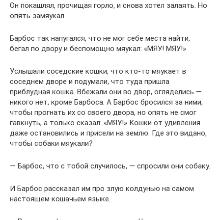
Он покашлял, прочищая горло, и снова хотел залаять. Но
опять замяукал.
Барбос так напугался, что не мог себе места найти,
бегал по двору и беспомощно мяукал: «МЯУ! МЯУ!»
Услышали соседские кошки, что кто-то мяукает в
соседнем дворе и подумали, что туда пришла
приблудная кошка. Вбежали они во двор, огляделись —
никого нет, кроме Барбоса. А Барбос бросился за ними,
чтобы прогнать их со своего двора, но опять не смог
гавкнуть, а только сказал: «МЯУ!» Кошки от удивления
даже остановились и присели на землю. Где это видано,
чтобы собаки мяукали?
— Барбос, что с тобой случилось, — спросили они собаку.
И Барбос рассказал им про злую колдунью на самом
настоящем кошачьем языке.