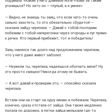
подумала: «Какие у него длинные ноги! Разве за таким
угонишься? Но зато он — глупый, а я умнее»
— Видно, не знаешь ты заяц, что если чего-то очень
сильно захотеть, то это обязательно сбудется! –
сказала зайцу черепаха. — Давай с тобой поспорим:
побежим с тобой наперегонки через огороды и луг прямо
к речке. Кто первый прибежит, тот и победитель!
Заяц смеялся так долго над предложением черепахи,
что у него даже живот заболел.
— Неужели ты, черепаха, надеешься обогнать меня? Ну
это просто смешно! Никогда этому не бывать.
— А вот давай и проверим это, — спокойно сказала
черепаха.
Встали они на старт на одну линию и побежали. Черепаха,
конечно, сразу отстала от зайца. Она также медленно
ползла по дорожке, а пятки зайца мелькали где-то