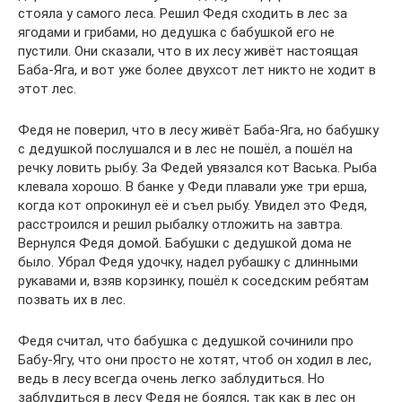
стояла у самого леса. Решил Федя сходить в лес за
ягодами и грибами, но дедушка с бабушкой его не
пустили. Они сказали, что в их лесу живёт настоящая
Баба-Яга, и вот уже более двухсот лет никто не ходит в
этот лес.
Федя не поверил, что в лесу живёт Баба-Яга, но бабушку
с дедушкой послушался и в лес не пошёл, а пошёл на
речку ловить рыбу. За Федей увязался кот Васька. Рыба
клевала хорошо. В банке у Феди плавали уже три ерша,
когда кот опрокинул её и съел рыбу. Увидел это Федя,
расстроился и решил рыбалку отложить на завтра.
Вернулся Федя домой. Бабушки с дедушкой дома не
было. Убрал Федя удочку, надел рубашку с длинными
рукавами и, взяв корзинку, пошёл к соседским ребятам
позвать их в лес.
Федя считал, что бабушка с дедушкой сочинили про
Бабу-Ягу, что они просто не хотят, чтоб он ходил в лес,
ведь в лесу всегда очень легко заблудиться. Но
заблудиться в лесу Федя не боялся, так как в лес он