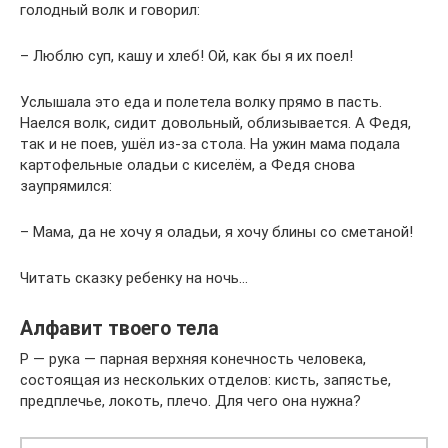
голодный волк и говорил:
– Люблю суп, кашу и хлеб! Ой, как бы я их поел!
Услышала это еда и полетела волку прямо в пасть.
Наелся волк, сидит довольный, облизывается. А Федя,
так и не поев, ушёл из-за стола. На ужин мама подала
картофельные оладьи с киселём, а Федя снова
заупрямился:
– Мама, да не хочу я оладьи, я хочу блины со сметаной!
Читать сказку ребенку на ночь…
Алфавит твоего тела
Р — рука — парная верхняя конечность человека,
состоящая из нескольких отделов: кисть, запястье,
предплечье, локоть, плечо. Для чего она нужна?