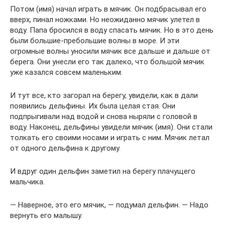
Потом (имя) начал играть в мячик. Он подбрасывал его
вверх, пинал ножками. Но неожиданно мячик улетел в
воду. Папа бросился в воду спасать мячик. Но в это день
были большие-пребольшие волны в море. И эти
огромные волны уносили мячик все дальше и дальше от
берега. Они унесли его так далеко, что большой мячик
уже казался совсем маленьким.
И тут все, кто загорал на берегу, увидели, как в дали
появились дельфины. Их была целая стая. Они
подпрыгивали над водой и снова ныряли с головой в
воду. Наконец, дельфины увидели мячик (имя). Они стали
толкать его своими носами и играть с ним. Мячик летал
от одного дельфина к другому.
И вдруг один дельфин заметил на берегу плачущего
мальчика.
— Наверное, это его мячик, — подумал дельфин. — Надо
вернуть его малышу.