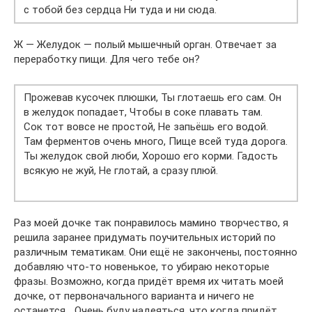
с тобой без сердца Ни туда и ни сюда.
Ж — Желудок — полый мышечный орган. Отвечает за
переработку пищи. Для чего тебе он?
Прожевав кусочек плюшки, Ты глотаешь его сам. Он
в желудок попадает, Чтобы в соке плавать там.
Сок тот вовсе не простой, Не запьёшь его водой.
Там ферментов очень много, Пище всей туда дорога.
Ты желудок свой люби, Хорошо его корми. Гадость
всякую не жуй, Не глотай, а сразу плюй.
Раз моей дочке так понравилось мамино творчество, я
решила заранее придумать поучительных историй по
различным тематикам. Они ещё не закончены, постоянно
добавляю что-то новенькое, то убираю некоторые
фразы. Возможно, когда придёт время их читать моей
дочке, от первоначального варианта и ничего не
останется… Очень буду надеяться, что когда придёт