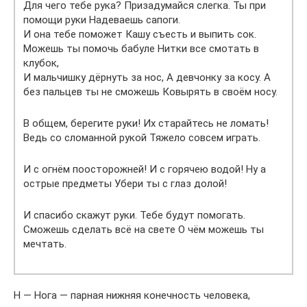
Для чего тебе рука? Призадумайся слегка. Ты при
помощи руки Надеваешь сапоги.
И она тебе поможет Кашу съесть и выпить сок.
Можешь ты помочь бабуле Нитки все смотать в
клубок,
И мальчишку дёрнуть за нос, А девчонку за косу. А
без пальцев ты не сможешь Ковырять в своём носу.
В общем, берегите руки! Их старайтесь не ломать!
Ведь со сломанной рукой Тяжело совсем играть.
И с огнём поосторожней! И с горячею водой! Ну а
острые предметы Убери ты с глаз долой!
И спасибо скажут руки. Тебе будут помогать.
Сможешь сделать всё на свете О чём можешь ты
мечтать.
Н — Нога — парная нижняя конечность человека,