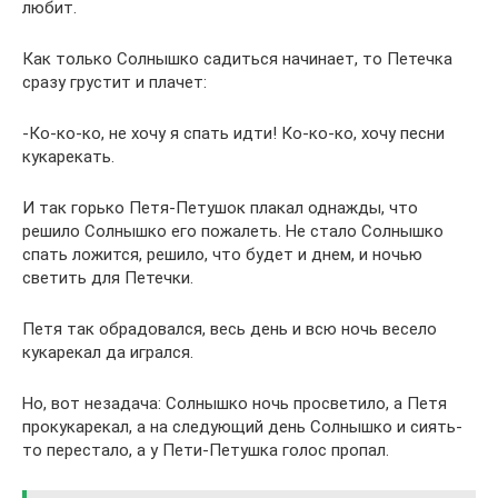
любит.
Как только Солнышко садиться начинает, то Петечка
сразу грустит и плачет:
-Ко-ко-ко, не хочу я спать идти! Ко-ко-ко, хочу песни
кукарекать.
И так горько Петя-Петушок плакал однажды, что
решило Солнышко его пожалеть. Не стало Солнышко
спать ложится, решило, что будет и днем, и ночью
светить для Петечки.
Петя так обрадовался, весь день и всю ночь весело
кукарекал да игрался.
Но, вот незадача: Солнышко ночь просветило, а Петя
прокукарекал, а на следующий день Солнышко и сиять-
то перестало, а у Пети-Петушка голос пропал.