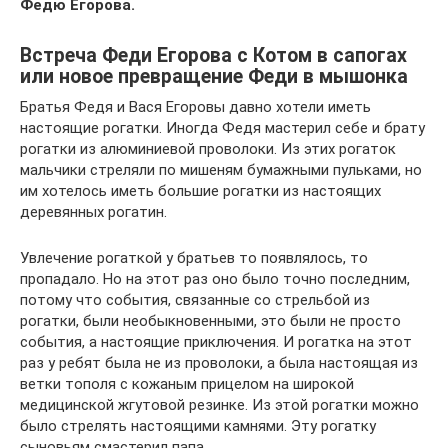
Федю Егорова.
Встреча Феди Егорова с Котом в сапогах
или новое превращение Феди в мышонка
Братья Федя и Вася Егоровы давно хотели иметь
настоящие рогатки. Иногда Федя мастерил себе и брату
рогатки из алюминиевой проволоки. Из этих рогаток
мальчики стреляли по мишеням бумажными пульками, но
им хотелось иметь большие рогатки из настоящих
деревянных рогатин.
Увлечение рогаткой у братьев то появлялось, то
пропадало. Но на этот раз оно было точно последним,
потому что события, связанные со стрельбой из
рогатки, были необыкновенными, это были не просто
события, а настоящие приключения. И рогатка на этот
раз у ребят была не из проволоки, а была настоящая из
ветки тополя с кожаным прицелом на широкой
медицинской жгутовой резинке. Из этой рогатки можно
было стрелять настоящими камнями. Эту рогатку
сыновьям смастерил папа.