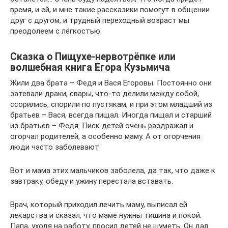
время, и ей, и мне такие рассказики помогут в общении
друг с другом, и трудный переходный возраст мы
преодолеем с лёгкостью.
Сказка о Пищухе-нервотрёпке или
волшебная книга Егора Кузьмича
Жили два брата – Федя и Вася Егоровы. Постоянно они
затевали драки, свары, что-то делили между собой,
ссорились, спорили по пустякам, и при этом младший из
братьев – Вася, всегда пищал. Иногда пищал и старший
из братьев – Федя. Писк детей очень раздражал и
огорчал родителей, а особенно маму. А от огорчения
люди часто заболевают.
Вот и мама этих мальчиков заболела, да так, что даже к
завтраку, обеду и ужину перестала вставать.
Врач, который приходил лечить маму, выписал ей
лекарства и сказал, что маме нужны тишина и покой.
Папа, уходя на работу, просил детей не шуметь. Он дал