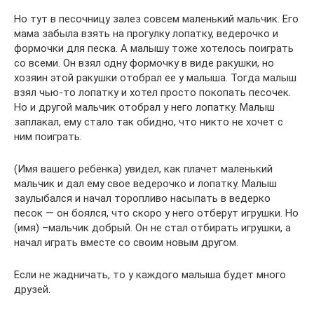
Но тут в песочницу залез совсем маленький мальчик. Его
мама забыла взять на прогулку лопатку, ведерочко и
формочки для песка. А малышу тоже хотелось поиграть
со всеми. Он взял одну формочку в виде ракушки, но
хозяин этой ракушки отобрал ее у малыша. Тогда малыш
взял чью-то лопатку и хотел просто покопать песочек.
Но и другой мальчик отобрал у него лопатку. Малыш
заплакал, ему стало так обидно, что никто не хочет с
ним поиграть.
(Имя вашего ребёнка) увидел, как плачет маленький
мальчик и дал ему свое ведерочко и лопатку. Малыш
заулыбался и начал торопливо насыпать в ведерко
песок — он боялся, что скоро у него отберут игрушки. Но
(имя) –мальчик добрый. Он не стал отбирать игрушки, а
начал играть вместе со своим новым другом.
Если не жадничать, то у каждого малыша будет много
друзей.