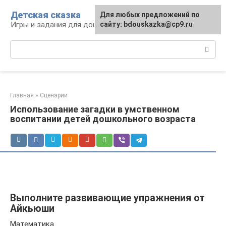
Перейти
Детская сказка
Для любых предложений по
к
Игры и задания для дошкольников
сайту: bdouskazka@cp9.ru
контенту
Поиск:
Главная
»
Сценарии
Использование загадки в умственном
воспитании детей дошкольного возраста
Выполните развивающие упражнения от
Айкьюши
Математика