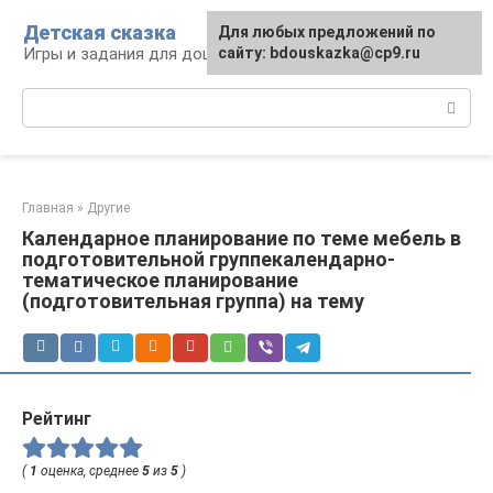
Перейти
Детская сказка
Для любых предложений по
к
Игры и задания для дошкольников
сайту: bdouskazka@cp9.ru
контенту
Поиск:
Главная
»
Другие
Календарное планирование по теме мебель в
подготовительной группекалендарно-
тематическое планирование
(подготовительная группа) на тему
Рейтинг
(
1
оценка, среднее
5
из
5
)