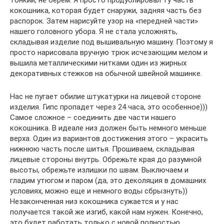
тонкий, не берем. Я просто продублировал ту часть
кокошника, которая будет снаружи, задняя часть без
распорок. Затем нарисуйте узор на «передней части»
нашего головного убора. Я не стала усложнять,
складывая изделие под вышивальную машину. Поэтому я
просто нарисовала вручную трюк исчезающим мелом и
вышила металлическими нитками один из жирных
декоративных стежков на обычной швейной машинке.
Нас не пугает обилие штукатурки на лицевой стороне
изделия. Гипс пропадет через 24 часа, это особенное)))
Самое сложное – соединить две части нашего
кокошника. В идеале низ должен быть немного меньше
верха. Один из вариантов достижения этого – украсить
нижнюю часть после шитья. Прошиваем, складывая
лицевые стороны внутрь. Обрежьте края до разумной
высоты, обрежьте излишки по швам. Выключаем и
гладим утюгом и паром (да, это деколяция в домашних
условиях, можно еще и немного воды сбрызнуть))
Незаконченная низ кокошника сужается и у нас
получается такой же изгиб, какой нам нужен. Конечно,
это будет работать только с новой полностью