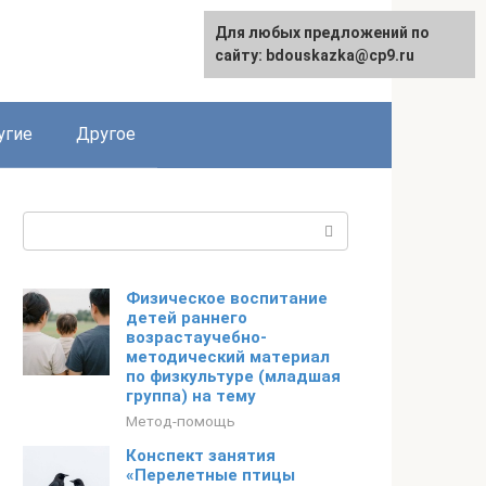
Для любых предложений по
сайту: bdouskazka@cp9.ru
угие
Другое
Поиск:
Физическое воспитание
детей раннего
возрастаучебно-
методический материал
по физкультуре (младшая
группа) на тему
Метод-помощь
Конспект занятия
«Перелетные птицы