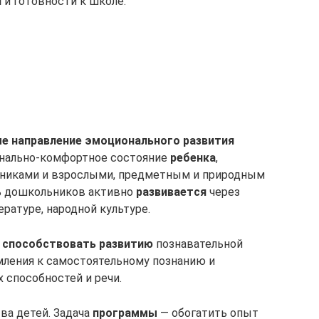
я
и готовности к школе.
е направление эмоционального развития
онально-комфортное состояние
ребенка
,
тниками и взрослыми, предметным и природным
ь дошкольников активно
развивается
через
ературе, народной культуре.
 способствовать развитию
познавательной
мления к самостоятельному познанию и
способностей и речи.
ва детей. Задача
программы
— обогатить опыт