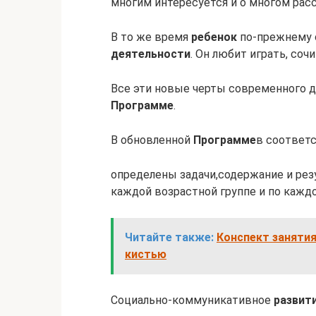
многим интересуется и о многом рас
В то же время
ребенок
по-прежнему 
деятельности
. Он любит играть, соч
Все эти новые черты современного 
Программе
.
В обновленной
Программе
в соответс
определены задачи,содержание и рез
каждой возрастной группе и по каждо
Читайте также:
Конспект заняти
кистью
Социально-коммуникативное
развит