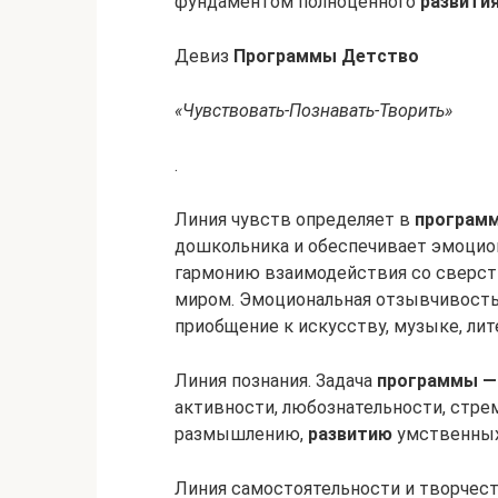
фундаментом полноценного
развити
Девиз
Программы Детство
«Чувствовать-Познавать-Творить»
.
Линия чувств определяет в
программ
дошкольника и обеспечивает эмоци
гармонию взаимодействия со сверс
миром. Эмоциональная отзывчивост
приобщение к искусству, музыке, лит
Линия познания. Задача
программы —
активности, любознательности, стре
размышлению,
развитию
умственных 
Линия самостоятельности и творчест