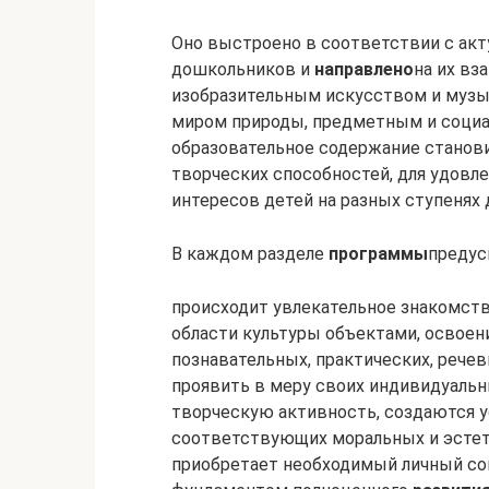
Оно выстроено в соответствии с ак
дошкольников и
направлено
на их вз
изобразительным искусством и музы
миром природы, предметным и социа
образовательное содержание станов
творческих способностей, для удовл
интересов детей на разных ступенях
В каждом разделе
программы
предус
происходит увлекательное знакомств
области культуры объектами, освоен
познавательных, практических, рече
проявить в меру своих индивидуаль
творческую активность, создаются у
соответствующих моральных и эстет
приобретает необходимый личный со