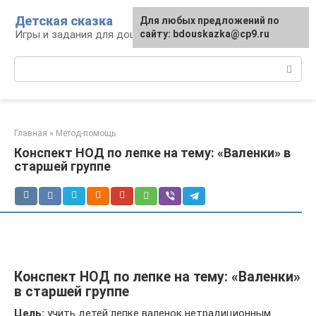
Перейти
Детская сказка
Для любых предложений по
к
Игры и задания для дошкольников
сайту: bdouskazka@cp9.ru
контенту
Поиск:
Главная
»
Метод-помощь
Конспект НОД по лепке на тему: «Валенки» в
старшей группе
Конспект НОД по лепке на тему: «Валенки»
в старшей группе
Цель:
учить детей лепке валенок нетрадиционным