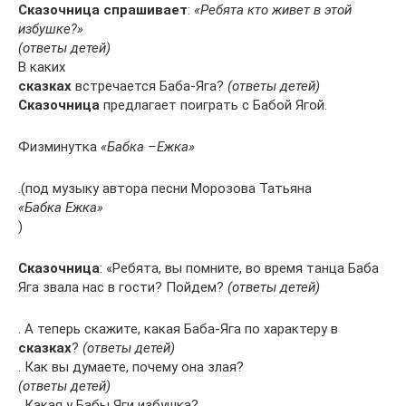
Сказочница спрашивает
:
«Ребята кто живет в этой
избушке?»
(ответы детей)
В каких
сказках
встречается Баба-Яга?
(ответы детей)
Сказочница
предлагает поиграть с Бабой Ягой.
Физминутка
«Бабка –Ежка»
.(под музыку автора песни Морозова Татьяна
«Бабка Ежка»
)
Сказочница
: «Ребята, вы помните, во время танца Баба
Яга звала нас в гости? Пойдем?
(ответы детей)
. А теперь скажите, какая Баба-Яга по характеру в
сказках
?
(ответы детей)
. Как вы думаете, почему она злая?
(ответы детей)
. Какая у Бабы Яги избушка?