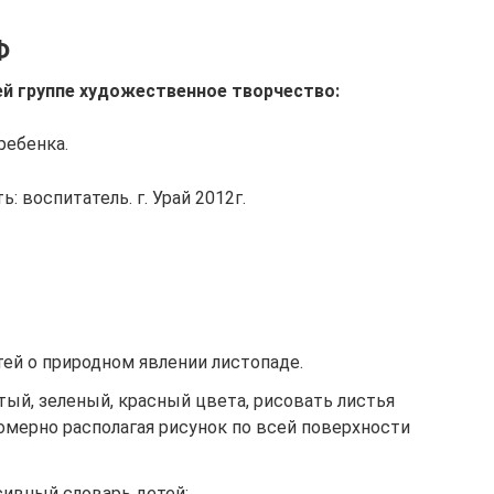
Ф
й группе художественное творчество:
ребенка.
: воспитатель. г. Урай 2012г.
ей о природном явлении листопаде.
ый, зеленый, красный цвета, рисовать листья
омерно располагая рисунок по всей поверхности
ивный словарь детей;