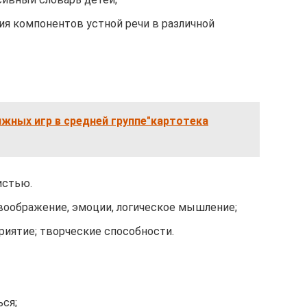
ия компонентов устной речи в различной
жных игр в средней группе"картотека
истью.
 воображение, эмоции, логическое мышление;
риятие; творческие способности.
ся;