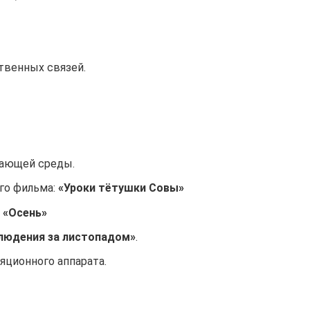
твенных связей.
вающей среды.
го фильма:
«Уроки тётушки Совы»
и
«Осень»
людения за листопадом»
.
яционного аппарата.