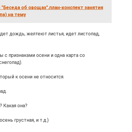
 "Беседа об овощах".план-конспект занятия
па) на тему
дет дождь, желтеют листья, идет листопад,
 с признаками осени и одна карта со
снегопад).
торый к осени не относится.
ад.
? Какая она?
сень грустная, и т.д.)