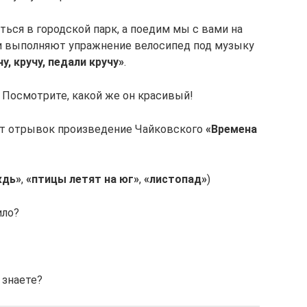
ться в городской парк, а поедим мы с вами на
 и выполняют упражнение велосипед под музыку
чу, кручу, педали кручу»
.
. Посмотрите, какой же он красивый!
ит отрывок произведение Чайковского
«Времена
ждь»
,
«птицы летят на юг»
,
«листопад»
)
ило?
 знаете?