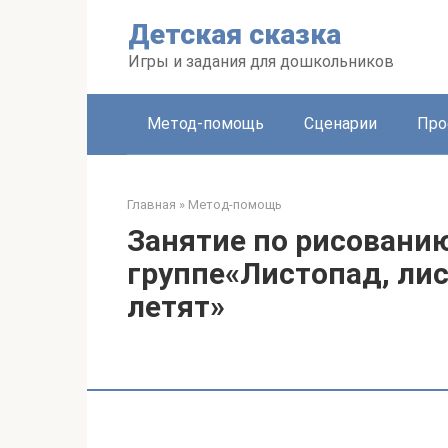
Перейти
Детская сказка
к
контенту
Игры и задания для дошкольников
Метод-помощь
Сценарии
Про
Главная
»
Метод-помощь
Занятие по рисовани
группе«Листопад, лис
летят»