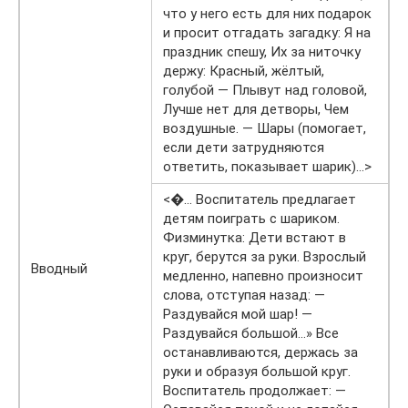
что у него есть для них подарок
и просит отгадать загадку: Я на
праздник спешу, Их за ниточку
держу: Красный, жёлтый,
голубой — Плывут над головой,
Лучше нет для детворы, Чем
воздушные. — Шары (помогает,
если дети затрудняются
ответить, показывает шарик)…>
<�… Воспитатель предлагает
детям поиграть с шариком.
Физминутка: Дети встают в
круг, берутся за руки. Взрослый
Вводный
медленно, напевно произносит
слова, отступая назад: —
Раздувайся мой шар! —
Раздувайся большой…» Все
останавливаются, держась за
руки и образуя большой круг.
Воспитатель продолжает: —