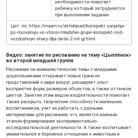
необходимости помогает
ребёнку, который затрудняется
при выполнении задания.
Цит. по: https://maam.ru/detskijsad/konspekt-zanjatija-
po-risovaniyu-vo-vtoroi-mladshei-grupe-konspekt-nod-
vozdushnye-shary-dlja-detei-2-ml-gr.html
Видео: занятие по рисованию на тему «Цыплёнок»
во второй младшей группе
Рисование на анималистические темы с младшими
дошкольниками открывает новые грани их
представлений о мире вокруг, расширяет опыт
восприятия форм, размеров объектов, а также оттенков
цветов. Занятия этим видом изодеятельности помогает
также раскрыть творческие способности маленьких
воспитанников, учит их работать с разными
материалами для рисования, что является важным
этапом формирования экспериментально-
исследовательской деятельности. А также воспитывает
уважительное и бережное отношение к животным и