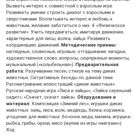
Вызвать интерес к совместной с взрослым игре.
Развивать умение строить диалог с взрослыми и
сверстниками. Воспитывать интерес и любовь к
животным, желание заботиться о них. 4. «Физическое
развитие»: Учить передвигаться, имитируя движения,
характерные для лисы, волка, зайца. Развивать
координацию движений.
Методические приемы:
наглядные, словесные, игровые, отгадывание загадки,
художественное слово, вопросы, сюрпризные моменты,
музыкальный («колыбельная»).
Предварительная
работа:
Разучивание песен, стихов на тему диких
животных. Ситуативные беседы по данной теме.
Рассматривание иллюстраций «дикие животные».
Русская народная игра «Лиса и зайцы», «Зайка серенький
сидит», «Скачет, скачет зайка».
Оборудование и
материал:
Композиция «Зимний лес»; игрушки диких
животных: заяц, лиса, волк, медведь, белка; корзинка;
угощение для животных: бочонок меда, малина, игрушка-
рыбка, грибы, орехи, мясо (муляж из игры «магазин»).
Ход: