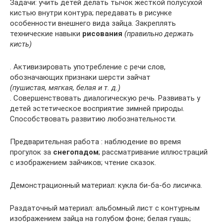
Задачи: учить детей делать тычок жесткой полусухой
кистью внутри контура; передавать в рисунке
особенности внешнего вида зайца. Закреплять
технические навыки
рисования
(правильно держать
кисть)
. Активизировать употребление с речи слов,
обозначающих признаки шерсти зайчат
(пушистая, мягкая, белая и т. д.)
. Совершенствовать диалогическую речь. Развивать у
детей эстетическое восприятие зимней природы.
Способствовать развитию любознательности.
Предварительная работа : наблюдение во время
прогулок за
снегопадом
; рассматривание иллюстраций
с изображением зайчиков; чтение сказок.
Демонстрационный материал: кукла би-ба-бо лисичка.
Раздаточный материал: альбомный лист с контурным
изображением зайца на голубом фоне; белая гуашь;