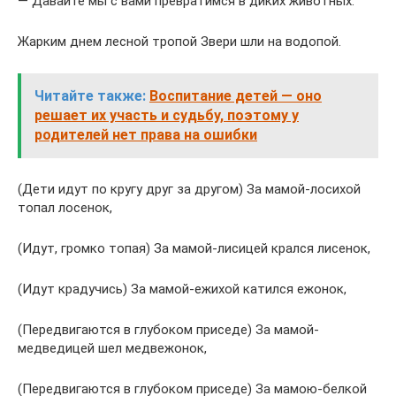
— Давайте мы с вами превратимся в диких животных.
Жарким днем лесной тропой Звери шли на водопой.
Читайте также:
Воспитание детей — оно
решает их участь и судьбу, поэтому у
родителей нет права на ошибки
(Дети идут по кругу друг за другом) За мамой-лосихой
топал лосенок,
(Идут, громко топая) За мамой-лисицей крался лисенок,
(Идут крадучись) За мамой-ежихой катился ежонок,
(Передвигаются в глубоком приседе) За мамой-
медведицей шел медвежонок,
(Передвигаются в глубоком приседе) За мамою-белкой