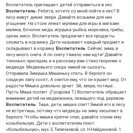
Воспитатель приглашает детей отправиться в лес.
Воспитатель:
Ребята, хотите со мной пойти в лес? В
лесу живут дикие звери. Давайте возьмем для них
угощение. На столе лежат муляжи для игры в магазин:
малина, бочонок меда, игрушка-рыбка, морковка, грибы,
орехи, мясо. Воспитатель предлагает все продукты
сложить в корзинку. Дети называют каждый предмет и
складывают в корзину.
Воспитатель
: Сейчас зима, в
лесу много снега. А по снегу тяжело нам идти! Давайте
тихонько присядем, и я расскажу вам стихотворение о
медведе. Медвежьего следа зимой не сыскать,
Отправила Зимушка Мишеньку спать. В берлоге он
сладкую лапу сосет, А снится ему, что он кушает мед. От
радости Мишка довольно урчит. Эй, звери, потише…
Пусть Миша поспит. (Гусарова Т.) Воспитатель обращает
внимание детей на медвежонка, лежащего под деревом.
Воспитатель:
Тише, дети, мишка спит! Зимой его в лесу
не встретишь, потому что медведь на зиму засыпает в
берлоге. Чтобы мишка крепче спал, давайте споем ему
колыбельную. Дети с воспитателем поют
«Колыбельную», муз. Е.Тиличеевой, сл. Н.Найденовой. 1.