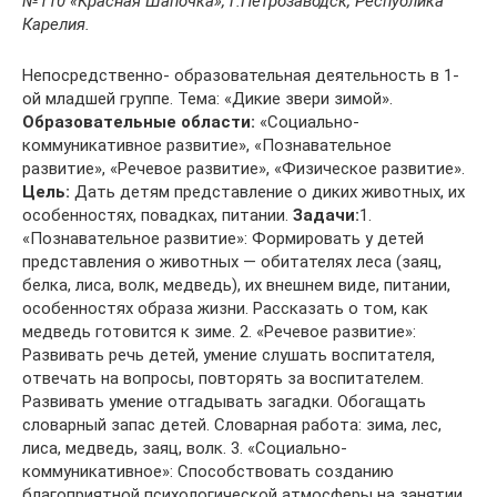
№110 «Красная Шапочка», г.Петрозаводск, Республика
Карелия.
Непосредственно- образовательная деятельность в 1-
ой младшей группе. Тема: «Дикие звери зимой».
Образовательные области:
«Социально-
коммуникативное развитие», «Познавательное
развитие», «Речевое развитие», «Физическое развитие».
Цель:
Дать детям представление о диких животных, их
особенностях, повадках, питании.
Задачи:
1.
«Познавательное развитие»: Формировать у детей
представления о животных — обитателях леса (заяц,
белка, лиса, волк, медведь), их внешнем виде, питании,
особенностях образа жизни. Рассказать о том, как
медведь готовится к зиме. 2. «Речевое развитие»:
Развивать речь детей, умение слушать воспитателя,
отвечать на вопросы, повторять за воспитателем.
Развивать умение отгадывать загадки. Обогащать
словарный запас детей. Словарная работа: зима, лес,
лиса, медведь, заяц, волк. 3. «Социально-
коммуникативное»: Способствовать созданию
благоприятной психологической атмосферы на занятии.