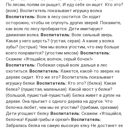
По лесам, полям он рыщет, И еду себе он ищет. Кто это?
(волк). Воспитатель показывает игрушку волка.
Воспитатель:
Волк в лесу охотится. Он ходит
осторожно, чтобы не спугнуть других зверей. Покажите,
как волк по лесу пробирается. Дети имитируют
движения волка.
Воспитатель:
Волк сильный зверь.
Какая у него шерсть? (густая, серая). А какие у волка
зубы? (острые). Чем мы волка угостим, что ему больше
всего понравится? (угостим мясом).
Воспитатель:
Скажем: «Угощайся, волчок, серый бочок!»
Воспитатель:
Побежал серый волк дальше в лес
охотиться.
Воспитатель:
Кажется, какой-то зверек на
дереве сидит. Кто же это? Воспитатель показывает
игрушку белки.
Воспитатель:
Кто это? (белка). Какая
белка? (пушистая, маленькая). Какой хвост у белки?
(большой, пушистый-пушистый). Белка живет в дупле на
дереве. Она прыгает с одного дерева на другое. Что
белочка любит, чем мы ее угостим? (грибами, орехами)
Дети угощают белку.
Воспитатель:
Скажем: «Угощайся,
белочка! Кушай грибы и орехи!»
Воспитатель:
Забралась белка на самую высокую елку. Не достанет ее