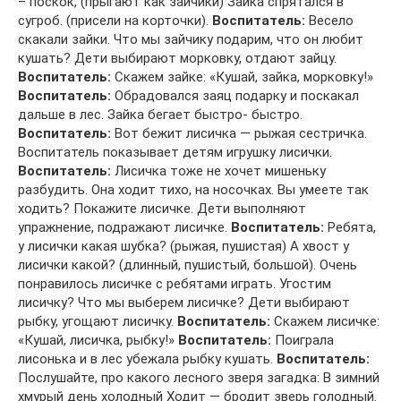
– поскок, (прыгают как зайчики) Зайка спрятался в
сугроб. (присели на корточки).
Воспитатель:
Весело
скакали зайки. Что мы зайчику подарим, что он любит
кушать? Дети выбирают морковку, отдают зайцу.
Воспитатель:
Скажем зайке: «Кушай, зайка, морковку!»
Воспитатель:
Обрадовался заяц подарку и поскакал
дальше в лес. Зайка бегает быстро- быстро.
Воспитатель:
Вот бежит лисичка — рыжая сестричка.
Воспитатель показывает детям игрушку лисички.
Воспитатель:
Лисичка тоже не хочет мишеньку
разбудить. Она ходит тихо, на носочках. Вы умеете так
ходить? Покажите лисичке. Дети выполняют
упражнение, подражают лисичке.
Воспитатель:
Ребята,
у лисички какая шубка? (рыжая, пушистая) А хвост у
лисички какой? (длинный, пушистый, большой). Очень
понравилось лисичке с ребятами играть. Угостим
лисичку? Что мы выберем лисичке? Дети выбирают
рыбку, угощают лисичку.
Воспитатель:
Скажем лисичке:
«Кушай, лисичка, рыбку!»
Воспитатель:
Поиграла
лисонька и в лес убежала рыбку кушать.
Воспитатель:
Послушайте, про какого лесного зверя загадка: В зимний
хмурый день холодный Ходит — бродит зверь голодный.