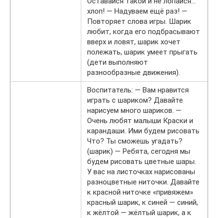
Оставайся такой и не лопайся…
хлоп! — Надуваем ещё раз! —
Повторяет слова игры. Шарик
любит, когда его подбрасывают
вверх и ловят, шарик хочет
полежать, шарик умеет прыгать
(дети выполняют
разнообразные движения).
Воспитатель: — Вам нравится
играть с шариком? Давайте
нарисуем много шариков. —
Очень любят малыши Краски и
карандаши. Ими будем рисовать
Что? Ты сможешь угадать?
(шарик) — Ребята, сегодня мы
будем рисовать цветные шары.
У вас на листочках нарисованы
разноцветные ниточки. Давайте
к красной ниточке «привяжем»
красный шарик, к синей — синий,
к жёлтой — жёлтый шарик, а к