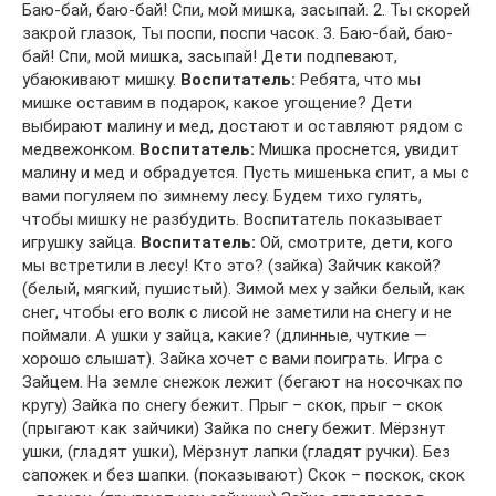
Баю-бай, баю-бай! Спи, мой мишка, засыпай. 2. Ты скорей
закрой глазок, Ты поспи, поспи часок. 3. Баю-бай, баю-
бай! Спи, мой мишка, засыпай! Дети подпевают,
убаюкивают мишку.
Воспитатель:
Ребята, что мы
мишке оставим в подарок, какое угощение? Дети
выбирают малину и мед, достают и оставляют рядом с
медвежонком.
Воспитатель:
Мишка проснется, увидит
малину и мед и обрадуется. Пусть мишенька спит, а мы с
вами погуляем по зимнему лесу. Будем тихо гулять,
чтобы мишку не разбудить. Воспитатель показывает
игрушку зайца.
Воспитатель:
Ой, смотрите, дети, кого
мы встретили в лесу! Кто это? (зайка) Зайчик какой?
(белый, мягкий, пушистый). Зимой мех у зайки белый, как
снег, чтобы его волк с лисой не заметили на снегу и не
поймали. А ушки у зайца, какие? (длинные, чуткие —
хорошо слышат). Зайка хочет с вами поиграть. Игра с
Зайцем. На земле снежок лежит (бегают на носочках по
кругу) Зайка по снегу бежит. Прыг – скок, прыг – скок
(прыгают как зайчики) Зайка по снегу бежит. Мёрзнут
ушки, (гладят ушки), Мёрзнут лапки (гладят ручки). Без
сапожек и без шапки. (показывают) Скок – поскок, скок