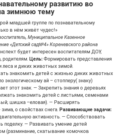
знавательному развитию во
на зимнюю тему
рой младшей группе по познавательному
ько в нём живёт чудес!»
воспитатель, Муниципальное Казенное
ние «Детский сад№4» Кореневского района
нспект будет интересен воспитателям ДОУ,
, родителям.
Цель:
Формировать представления
и леса и диких животных зимой.
ать знакомить детей с жизнью диких животных
 по экологическому ай – стопперу( знаку)
ает этот знак. — Закрепить знания о деревьях
одолжать знакомить детей с листьями, семенами
вый; шишка –еловая). — Расширять
 зима, о свойствах снега.
Развивающие задачи:
 двигательную активность. — Способствовать
ь поделку. — Развивать умение детей
ом (разминание, скатывание комочков