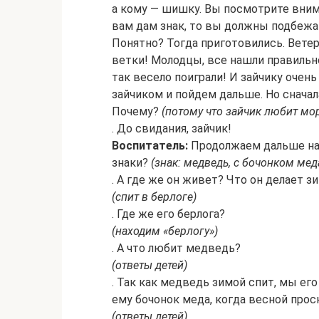
а кому — шишку. Вы посмотрите внимат
вам дам знак, то вы должны подбежат
Понятно? Тогда приготовились. Ветер
ветки! Молодцы, все нашли правильн
так весело поиграли! И зайчику очень
зайчиком и пойдем дальше. Но сначал
Почему?
(потому что зайчик любит мор
. До свидания, зайчик!
Воспитатель:
Продолжаем дальше наш
знаки?
(знак: медведь, с бочонком мед
. А где же он живет? Что он делает з
(спит в берлоге)
. Где же его берлога?
(находим «берлогу»)
. А что любит медведь?
(ответы детей)
. Так как медведь зимой спит, мы ег
ему бочонок меда, когда весной прос
(ответы детей)