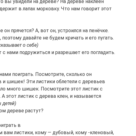
то вы увидели на дереве? На дереве наклеен
держит в лапах морковку. Что нам говорит этот
е он прячется? А, вот он, устроился на пенёчке.
, поэтому давайте не будем кричать и его пугать.
сказывает о себе)
чет с нами подружиться и разрешает его погладить.
 нами поиграть. Посмотрите, сколько он
 и шишек! Эти листики облетели с деревьев
ало много шишек. Посмотрите этот листик с
 А этот листик с дерева клен, и называется
 детей)
ком дереве растут?
оиграть в
м вам листики, кому — дубовый, кому -кленовый,