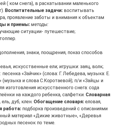
 ( ком снега), в раскатывании маленького
г).
Воспитательные задачи:
воспитывать
а, проявление заботы и внимания к объектам
ды и приемы:
методы:
бучающие ситуации- путешествие;
топпер.
дополнения, знаки, поощрения, показ способов
евья, искусственные ели; игрушки: заяц, волк;
 песенка «Зайчик» (слова: Г. Лебедева, музыка: Е.
 (музыка и слова С.Коротаевой); п/и «Зайцы и
ля изготовления искусственного снега: сода
Клеёнки на каждого ребенка, салфетки.
Словарная
ель, дуб, клен.
Обогащение словаря:
еловая,
я работа:
подборка произведений с описаниями
онный материал «Дикие животные», «Деревья
родных песенок по теме.