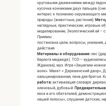
круговыми движениями между ладоней
кусочка кончиками двух пальцев (сне
интерес к познанию окружающего мир
природы (животные, растения).
Мето
наглядные; практические; игровые о
моделирование; Экологический ай – с
Приемы:
постановка цели, вопросы, указания, 
действия.
Материалы и оборудование:
лес (дер
берлога медведя.). ТСО – аудиозапись:
Жданова); муз. Игра «Зашагали ножки»
волк». Макет « Деревенский двор»; Д
кальцинированная, пена для бритья. 
работа:
активизация словаря: дерево, 
кленовый, дубовый.
Предварительна
леса и его обитателей, демонстраци
нашей полосы», слушание детских, на