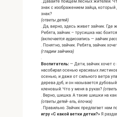
. Давайте поищем лесных жителей. Ч
знак с изображением зайца, который 
знак?
(ответы детей)
. Да, верно, здесь живет зайчик. Где ж
Ребята, зайчик – трусишка нас боится
(включается аудиозапись — зайчик рас
. Понятно, зайчик. Ребята, зайчик хо
(гладим зайчика)
.
Воспитатель:
— Дети, зайчик хочет с
насобирал осенью красивых листиков
осенью, и даже от сильного ветра уп
дерева дуб, и он называется дубовый.
кленовый. Что у меня в руках?
(ответы
. Верно, шишка. А такие шишки на ка
(ответы детей- ель, ёлочка)
. Правильно. Зайчик предлагает нам п
игру «С какой ветки детки?»
Я разда