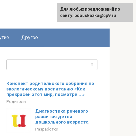
Для любых предложений по
сайту: bdouskazka@cp9.ru
угие
Другое
Поиск:
Конспект родительского собрания по
экологическому воспитанию «Как
прекрасен этот мир, посмотри… »
Родители
Диагностика речевого
развития детей
дошкольного возраста
Разработки