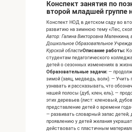
Конспект занятия по по
второй младшей группе 
Конспект НОД в детском саду во вто
развитию на зимнюю тему «Лес, скол
Автор: Галина Викторовна Маленкина, 
Дошкольное Образовательное Учрежде
Курской области
Описание работы:
Ко
студентам педагогического колледжа
детей о сезонных изменениях в жизн
Образовательные задачи:
— продолж
зимой (заяц, медведь, волк). — Учить
узнавать и рассказывать, что обознач
нашей полосы (дуб, клен, ель); — пр
этих деревьев (лист: кленовый, дубо
представление детей о времени года-
— развивать словарный запас детей;
проявлению у детей желания украшат
действовать с пластичным материал