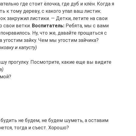
ельно где стоит ёлочка, где дуб и клён. Когда я
ь к тому дереву, с какого упал ваш листик.
ок закружил листики. — Детки, летите на свои
о свои ветки.
Воспитатель:
Ребята, мы с вами
 понравилось. Ну, что же, давайте прощаться с
а угостим зайку. Чем мы угостим зайчика?
ковку и капусту)
у прогулку. Посмотрите, какие еще вы видите
а)
имой?
о будить не будем, не будем шуметь, а оставим
нется, тогда и съест. Хорошо?