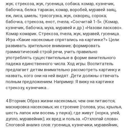
жук; стрекоза, жук, гусеница, собака; комар, кузнечик,
бабочка, белка таракан, комар, воробей, муравей заяц,
еж, лиса, шмель; трясогузка, жук, скворец, сорока;
бабочка, стрекоза, енот, пчела; «Сосчитай 1-5». (Комар,
кузнечик, бабочка, муха, муравей и др.) «Назови ласково».
Комар комарик. Стрекоза, пчела, жук, муравей, гусеница.
Игра «Какие насекомые спрятались на картинке?» Цели:
развивать зрительное внимание; формировать
грамматический строй речи, учить правильно
употреблять существительные в форме винительного
падежа единственного числа. Ход игры. Воспитатель
предлагает детям внимательно рассмотреть картинку и
назвать, кого они на ней видят. Дети должны отвечать
полным предложением. Например: Я вижу на картинке
стрекозу, кузнечика…
4 Вторник Образ жизни насекомых; чем они питаются;
маскировка насекомых; их строение (голова, усы, крылья,
шесть лапок или восемь у паука); где живут (норка, улей,
дупло, муравейник); их вред и польза. «Отхлопай слова».
Слоговой анализ слов: гусеница, кузнечики, муравейник,