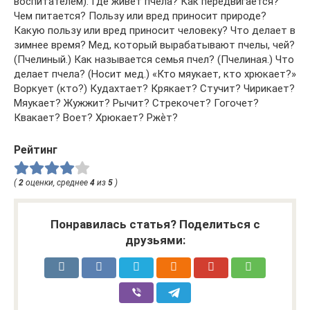
воспитателем). Где живет пчела? Как передвигается?
Чем питается? Пользу или вред приносит природе?
Какую пользу или вред приносит человеку? Что делает в
зимнее время? Мед, который вырабатывают пчелы, чей?
(Пчелиный.) Как называется семья пчел? (Пчелиная.) Что
делает пчела? (Носит мед.) «Кто мяукает, кто хрюкает?»
Воркует (кто?) Кудахтает? Крякает? Стучит? Чирикает?
Мяукает? Жужжит? Рычит? Стрекочет? Гогочет?
Квакает? Воет? Хрюкает? Ржѐт?
Рейтинг
(
2
оценки, среднее
4
из
5
)
Понравилась статья? Поделиться с
друзьями: