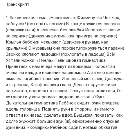
Транскрипт
1 Лексическая тема: «Насекомые» Физминутка Чок чок,
каблучок! (потопать ногами) В танце кружится сверчок.
(покружиться) А кузнечик без ошибки Исполняет вальс
на скрипке.(движения руками, как при игре на скрипке)
Крылья бабочки мелькают (движения руками, как
крыльями) С муравьем она порхает.(покружиться парами)
Звонко хлопают ладошки! (похлопать в ладоши) Всѐ!
Устали ножки! «Пчела» Пальчиковая гимнастика
Прилетела к нам вчера машут ладошками Полосатая
пчела. на каждое название насекомого А за нею шмель-
шмелек загибают пальчик. И веселый мотылек, Два жука
и стрекоза, Как фонарики глаза. Делают кружочки из
пальчиков, подносят к глазам. Пожужжали, полетали, От
усталости упали. роняют ладони на стол. «Жук»
Дыхательная гимнастика Ребѐнок сидит, руки опущены
вдоль туловища. Поднять руки в стороны и немного
отвести их назад, сделать вдох. Выдыхая, показать, как
долго жужжит большой жук [ж], одновременно опуская
руки вниз. «Комарик» Ребѐнок сидит, ногами обхватив