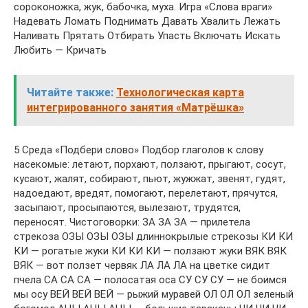
сороконожка, жук, бабочка, муха. Игра «Слова враги»
Надевать Ломать Поднимать Давать Хвалить Лежать
Наливать Прятать Отбирать Упасть Включать Искать
Любить — Кричать
Читайте также:
Технологическая карта
интегрированного занятия «Матрёшка»
5 Среда «Подбери слово» Подбор глаголов к слову
насекомые: летают, порхают, ползают, прыгают, сосут,
кусают, жалят, собирают, пьют, жужжат, звенят, гудят,
надоедают, вредят, помогают, перелетают, прячутся,
засыпают, просыпаются, вылезают, трудятся,
переносят. Чистоговорки: ЗА ЗА ЗА — прилетела
стрекоза ОЗЫ ОЗЫ ОЗЫ длиннокрылые стрекозы КИ КИ
КИ — рогатые жуки КИ КИ КИ — ползают жуки ВЯК ВЯК
ВЯК — вот ползет червяк ЛА ЛА ЛА на цветке сидит
пчела СА СА СА — полосатая оса СУ СУ СУ — не боимся
мы осу ВЕЙ ВЕЙ ВЕЙ — рыжий муравей ОЛ ОЛ ОЛ зеленый