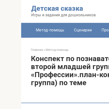
Перейти
Детская сказка
к
контенту
Игры и задания для дошкольников
Метод-помощь
Сценарии
Про
Главная
»
Метод-помощь
Конспект по познава
второй младшей груп
«Профессии».план-ко
группа) по теме