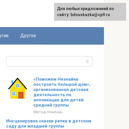
Для любых предложений по
сайту: bdouskazka@cp9.ru
угие
Другое
Поиск:
«Поможем Незнайке
построить большой дом»,
организованная детская
деятельность по
аппликации для детей
средней группы
Метод-помощь
Инсценировка сказки репка в детском
саду для младшей группы