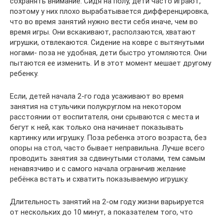
сохранять внимание. Сидя на полу, дети часто играют,
поэтому у них плохо вырабатывается дифференцировка,
что во время занятий нужно вести себя иначе, чем во
время игры. Они вскакивают, расползаются, хватают
игрушки, отвлекаются. Сидение на ковре с вытянутыми
ногами- поза не удобная, дети быстро утомляются. Они
пытаются ее изменить. И в этот момент мешает другому
ребенку.
Если, детей начала 2-го года усаживают во время
занятия на стульчики полукруглом на некотором
расстоянии от воспитателя, они срываются с места и
бегут к ней, как только она начинает показывать
картинку или игрушку. Поза ребенка этого возраста, без
опоры на стол, часто бывает неправильна. Лучше всего
проводить занятия за сдвинутыми столами, тем самым
ненавязчиво и с самого начала ограничив желание
ребёнка встать и схватить показываемую игрушку.
Длительность занятий на 2-ом году жизни варьируется
от нескольких до 10 минут, а показателем того, что