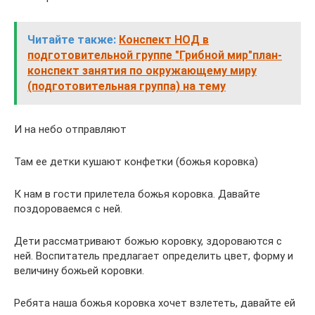
Читайте также:
Конспект НОД в
подготовительной группе "Грибной мир"план-
конспект занятия по окружающему миру
(подготовительная группа) на тему
И на небо отправляют
Там ее детки кушают конфетки (божья коровка)
К нам в гости прилетела божья коровка. Давайте
поздороваемся с ней.
Дети рассматривают божью коровку, здороваются с
ней. Воспитатель предлагает определить цвет, форму и
величину божьей коровки.
Ребята наша божья коровка хочет взлететь, давайте ей