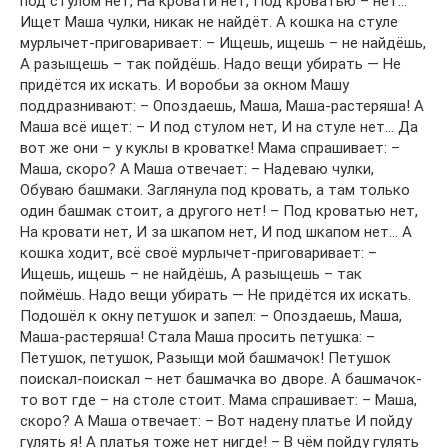
под стулом нет, На кровати нет, Под кроватью – нет…
Ищет Маша чулки, никак не найдёт. А кошка на стуле
мурлычет-приговаривает: – Ищешь, ищешь – не найдёшь,
А разыщешь – так пойдёшь. Надо вещи убирать — Не
придётся их искать. И воробьи за окном Машу
поддразнивают: – Опоздаешь, Маша, Маша-растеряша! А
Маша всё ищет: – И под стулом нет, И на стуле нет… Да
вот же они – у куклы в кроватке! Мама спрашивает: –
Маша, скоро? А Маша отвечает: – Надеваю чулки,
Обуваю башмаки. Заглянула под кровать, а там только
один башмак стоит, а другого нет! – Под кроватью нет,
На кровати нет, И за шкапом нет, И под шкапом нет… А
кошка ходит, всё своё мурлычет-приговаривает: –
Ищешь, ищешь – не найдёшь, А разыщешь – так
поймёшь. Надо вещи убирать — Не придётся их искать.
Подошёл к окну петушок и запел: – Опоздаешь, Маша,
Маша-растеряша! Стала Маша просить петушка: –
Петушок, петушок, Разыщи мой башмачок! Петушок
поискал-поискал – нет башмачка во дворе. А башмачок-
то вот где – на столе стоит. Мама спрашивает: – Маша,
скоро? А Маша отвечает: – Вот надену платье И пойду
гулять я! А платья тоже нет нигде! – В чём пойду гулять