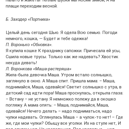
пальто и жакеты Теплые шубки мы носим зимой, А на
плащи переходим весной.
Б. Заходер «Портниха»
Целый день сегодня Шью. Я одела Всю семью. Погоди
немного, кошка, — Будет и тебе одежка!
П. Воронько «Обновка».
Я купила кошке К празднику сапожки. Причесала ей усы,
Сшила новые трусы. Только как же надевать? Хвостик
некуда девать!
Л. Воронкова «Маша-растеряша»
Жила-была девочка Маша. Утром встало солнышко,
заглянуло в окно. А Маша спит. Пришла мама: – Маша,
поднимайся, Маша, одевайся! Светит солнышко с утра, в
детский сад идти пора! Маша проснулась, открыла глаза:
– Встану – не устану. Я немножко полежу да в окошко
погляжу. А мама опять: – Маша, поднимайся, Маша,
одевайся! Нечего делать – надо подниматься, надо
чулки надевать. Оглянулась Маша – а чулок-то нет! – Где
же, где мои чулки? Обыщу все уголки. Их на стуле нет, И