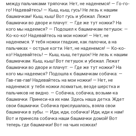
между пальчиками тряпочки. Нет, не наденемся! — Го-го-
го! Надевайтесь! — Кыш, кыш, гусь! Не лезь к нашим
башмачкам! Кыш, кыш! Вот гусь и убежал. Лежат
башмачки во дворе и плачут: — Где же тут ножки? На
кого мы надеемся? — Подошел к башмачкам петушок: —
Ко-ко-ко! Надевайтесь на мои ножки! — Нет, не
наденемся. У тебя ножки гладкие, как палочки, а на
пальчиках – острые когти. Нет, не наденемся! — Ко-ко-
ко! Надевайтесь! — Кыш, кыш, петушок! Не лезь к нашим
башмачкам. Кыш, кыш! Вот петушок и убежал. Лежат
башмачки во дворе и плачут: — Где же тут ножки? На
кого мы надеемся? Подошла к башмачкам собачка: —
Гав-гав-гав! Надевайтесь на мои ножки! — Нет, не
наденемся: у тебя ножки лохматые, везде шерстка и
пальчиков не видно. — Собачка, собачка, возьми-ка
башмачки. Принеси-ка их нам. Здесь наша детка. Ждет
свои башмачки. Собачка прислушалась, взяла свои
башмачки в зубы. — Иди, иди, собачка! Иди, иди к нам!
Вот и принесла собачка наши башмачки домой! Вот
теперь где башмачки! Вот на чьих ножках!