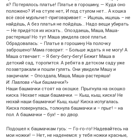
я? Потерялось платье! Платье в горошину, — Куда оно
положено? И на стуле нет, И под стулом нет… А кошка
всё своё мурлычет-приговаривает: – Ищешь, ищешь – не
найдёшь, А без платья не пойдёшь… Надо вещи убирать
— Не придётся их искать… Опоздаешь, Маша, Маша-
растеряша! Но тут Маша увидела своё платье.
Обрадовалась: – Платье в горошину На полочку
заброшено! Мама говорит: – Больше ждать я не могу! А
Маша отвечает: – Я бегу-бегу-бегу! Бежит Маша в
детский сад, торопится. А ребята в детском саду уже
позавтракали и пошли гулять. Они увидели Машу и
закричали: – Опоздала, Маша, Маша-растеряша!
И. Павлова «Чьи башмачки?»
Наши башмачки стоят на окошке. Прыгнула на окошко
киска. Нюхает наши башмачки. — Кыш, кыш, киска! Не
нюхай наши башмачки! Кыш, кыш! Киска испугалась.
Киска повернулась, толкнула башмачки и – прыг! – на
пол. А башмачки – бух! – во двор.
Подошел к башмачкам гусь: — Го-го-го! Надевайтесь на
мои ножки! — Нет, не наденемся: у тебя ножки красные,