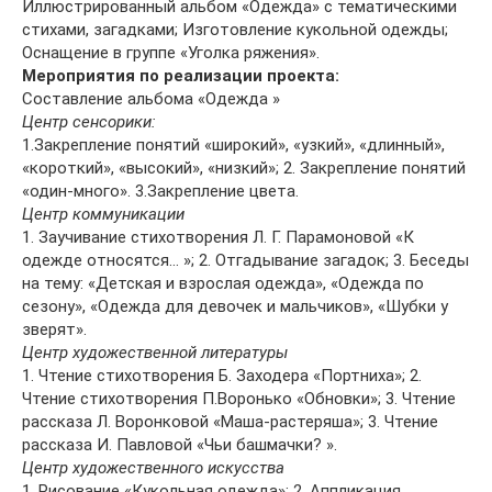
Иллюстрированный альбом «Одежда» с тематическими
стихами, загадками; Изготовление кукольной одежды;
Оснащение в группе «Уголка ряжения».
Мероприятия по реализации проекта:
Составление альбома «Одежда »
Центр сенсорики:
1.Закрепление понятий «широкий», «узкий», «длинный»,
«короткий», «высокий», «низкий»; 2. Закрепление понятий
«один-много». 3.Закрепление цвета.
Центр коммуникации
1. Заучивание стихотворения Л. Г. Парамоновой «К
одежде относятся… »; 2. Отгадывание загадок; 3. Беседы
на тему: «Детская и взрослая одежда», «Одежда по
сезону», «Одежда для девочек и мальчиков», «Шубки у
зверят».
Центр художественной литературы
1. Чтение стихотворения Б. Заходера «Портниха»; 2.
Чтение стихотворения П.Воронько «Обновки»; 3. Чтение
рассказа Л. Воронковой «Маша-растеряша»; 3. Чтение
рассказа И. Павловой «Чьи башмачки? ».
Центр художественного искусства
1. Рисование «Кукольная одежда»; 2. Аппликация