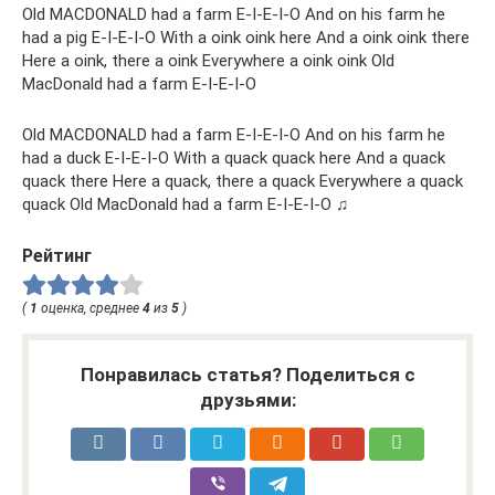
Old MACDONALD had a farm E-I-E-I-O And on his farm he
had a pig E-I-E-I-O With a oink oink here And a oink oink there
Here a oink, there a oink Everywhere a oink oink Old
MacDonald had a farm E-I-E-I-O
Old MACDONALD had a farm E-I-E-I-O And on his farm he
had a duck E-I-E-I-O With a quack quack here And a quack
quack there Here a quack, there a quack Everywhere a quack
quack Old MacDonald had a farm E-I-E-I-O ♫
Рейтинг
(
1
оценка, среднее
4
из
5
)
Понравилась статья? Поделиться с
друзьями: