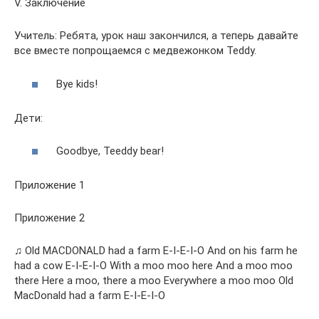
V. Заключение
Учитель: Ребята, урок наш закончился, а теперь давайте
все вместе попрощаемся с медвежонком Teddy.
Bye kids!
Дети:
Goodbye, Teeddy bear!
Приложение 1
Приложение 2
♫ Old MACDONALD had a farm E-I-E-I-O And on his farm he
had a cow E-I-E-I-O With a moo moo here And a moo moo
there Here a moo, there a moo Everywhere a moo moo Old
MacDonald had a farm E-I-E-I-O