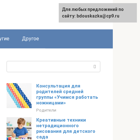
Для любых предложений по
сайту: bdouskazka@cp9.ru
угие
Другое
Поиск:
Консультация для
родителей средней
группы «Учимся работать
ножницами»
Родители
Креативные техники
нетрадиционного
рисования для детского
сада