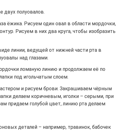
е двух полуовалов.
за ёжика. Рисуем один овал в области мордочки,
контур. Рисуем в них два круга, чтобы изобразить
виде линии, ведущей от нижней части рта в
луовалы над глазами.
мордочки ломаную линию и продолжаем её по
лапки под игольчатым слоем.
астером и рисуем брови. Закрашиваем чёрным
 лапки делаем коричневым, иголки – серыми, при
ам придаем голубой цвет, линию рта делаем
новых деталей – например, травинок, бабочек