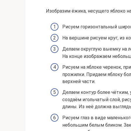
Изобразим ёжика, несущего яблоко на
Рисуем горизонтальный широк
На вершине рисуем круг, из к
Делаем округлую выемку на ле
На конце изображаем небольш
Рисуем на яблоке черенок, пр
прожилки. Придаем яблоку бол
верхней части.
Делаем контур более чётким, 
создаём игольчатый слой, рис
длины. Из неё должна выгляд
Рисуем глаз в виде маленьког
небольшим белым бликом. За