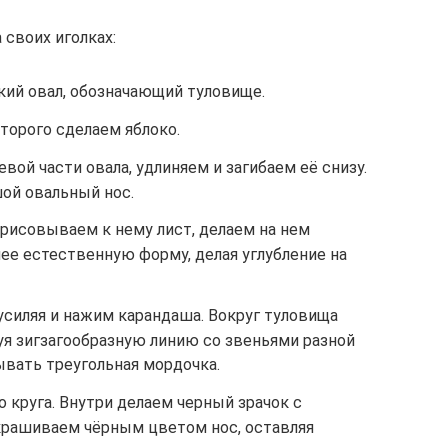
 своих иголках:
ий овал, обозначающий туловище.
оторого сделаем яблоко.
вой части овала, удлиняем и загибаем её снизу.
ой овальный нос.
ирисовываем к нему лист, делаем на нем
ее естественную форму, делая углубление на
усиляя и нажим карандаша. Вокруг туловища
уя зигзагообразную линию со звеньями разной
ывать треугольная мордочка.
о круга. Внутри делаем черный зрачок с
крашиваем чёрным цветом нос, оставляя