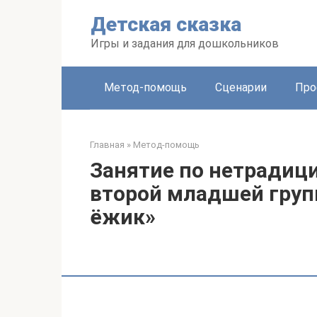
Перейти
Детская сказка
к
контенту
Игры и задания для дошкольников
Метод-помощь
Сценарии
Про
Главная
»
Метод-помощь
Занятие по нетрадиц
второй младшей груп
ёжик»