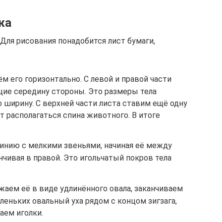
жа
Для рисования понадобится лист бумаги,
м его горизонтально. С левой и правой части
щие середину стороны. Это размеры тела
 ширину. С верхней части листа ставим ещё одну
т располагаться спина животного. В итоге
инию с мелкими звеньями, начиная её между
нчивая в правой. Это игольчатый покров тела
аем её в виде удлинённого овала, заканчиваем
аленьких овальный уха рядом с концом зигзага,
ем иголки.