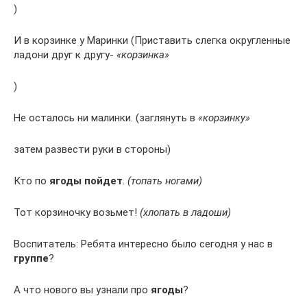
)
И в корзинке у Маринки (Приставить слегка округленные
ладони друг к другу-
«корзинка»
)
Не осталось ни малинки. (заглянуть в
«корзинку»
затем развести руки в стороны)
Кто по
ягоды пойдет
.
(топать ногами)
Тот корзиночку возьмет!
(хлопать в ладоши)
Воспитатель: Ребята интересно было сегодня у нас в
группе
?
А что нового вы узнали про
ягоды
?