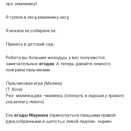
про землянику!
Я гуляла в лесу,землянику несу,
Я искала ее,собирала ее.
Принесу в детский сад-
Ребята вы большие молодцы, у вас получаются
замечательные
ягодки
. А теперь давайте немного
поиграем пальчиками.
Пальчиковая игра
(Малина)
(Т. Коти)
Раз- малинка,два –малинка,
(хлопнуть в ладоши у правого
уха,затем у левого)
Ела
ягоды Маринка
(прикоснуться пальцами правой
руки,собранными в щепоть,к левой ладони-
«едим»