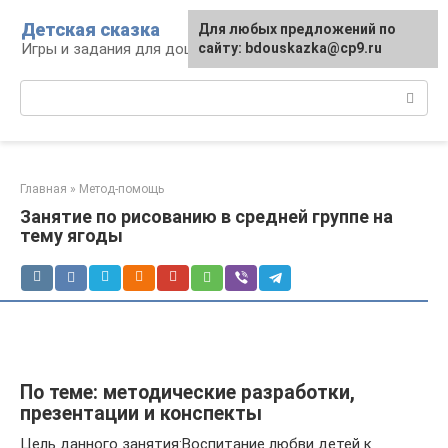
Перейти
Детская сказка
Для любых предложений по
к
Игры и задания для дошкольников
сайту: bdouskazka@cp9.ru
контенту
Поиск:
Главная
»
Метод-помощь
Занятие по рисованию в средней группе на
тему ягоды
По теме: методические разработки,
презентации и конспекты
Цель данного занятия:Воспитание любви детей к