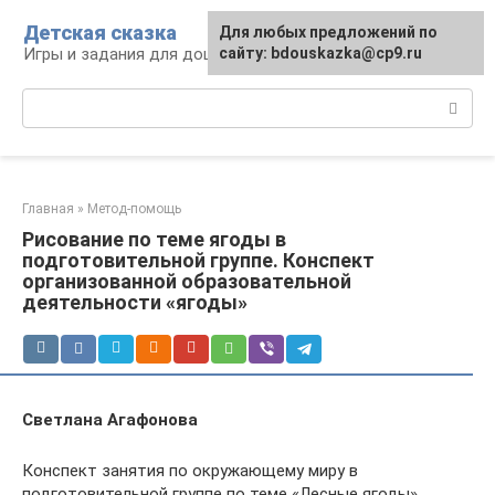
Перейти
Детская сказка
Для любых предложений по
к
Игры и задания для дошкольников
сайту: bdouskazka@cp9.ru
контенту
Поиск:
Главная
»
Метод-помощь
Рисование по теме ягоды в
подготовительной группе. Конспект
организованной образовательной
деятельности «ягоды»
Светлана Агафонова
Конспект занятия по окружающему миру в
подготовительной группе по теме «Лесные ягоды»