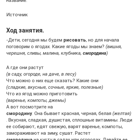
название.
Источник
Ход занятия.
-Дети, сегодня мы будем
рисовать
, но для начала
поговорим о ягодах. Какие ягоды мы знаем?
(вишня,
черешня, сливы, малина, клубника,
смородина
)
А где они растут
(в саду, огороде, на даче, в лесу)
Что можно о них еще сказать? Какие они
(сладкие, вкусные, сочные, яркие, полезные)
Что из ягод можно приготовить
(варенье, компоты, джемы)
А вот посмотрите на
смородину
. Она бывает красная, черная, белая
(желтая)
. Вкусная, сладкая, душистая, сплошные витамины. Люди
ее собирают, едят свежую, варят варенье, компоты,
замораживают на зиму, сушат. Растет
смородина
на кусту в садах или огородах. Давайте ее