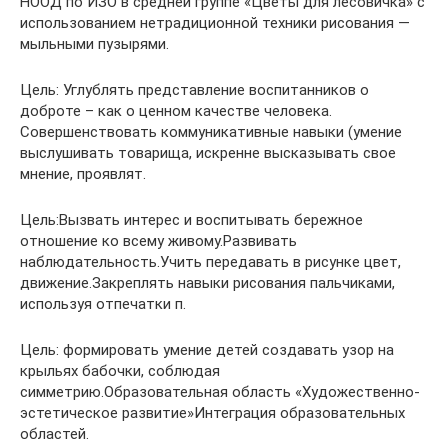
НООД по ИЗО в средней группе «Цветы для лесовичка» с
использованием нетрадиционной техники рисования —
мыльными пузырями.
Цель: Углублять представление воспитанников о
доброте – как о ценном качестве человека.
Совершенствовать коммуникативные навыки (умение
выслушивать товарища, искренне высказывать свое
мнение, проявлят.
Цель:Вызвать интерес и воспитывать бережное
отношение ко всему живому.Развивать
наблюдательность.Учить передавать в рисунке цвет,
движение.Закреплять навыки рисования пальчиками,
используя отпечатки п.
Цель: формировать умение детей создавать узор на
крыльях бабочки, соблюдая
симметрию.Образовательная область «Художественно-
эстетическое развитие»Интеграция образовательных
областей.