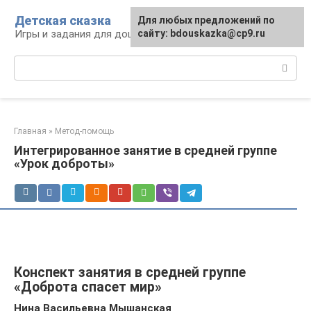
Перейти
Детская сказка
Для любых предложений по
к
Игры и задания для дошкольников
сайту: bdouskazka@cp9.ru
контенту
Поиск:
Главная
»
Метод-помощь
Интегрированное занятие в средней группе
«Урок доброты»
Конспект занятия в средней группе
«Доброта спасет мир»
Нина Васильевна Мышанская