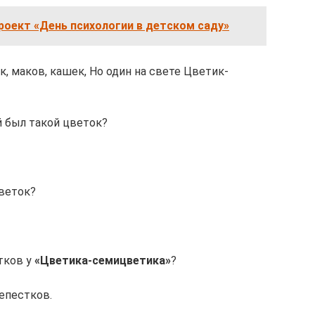
оект «День психологии в детском саду»
к, маков, кашек, Но один на свете Цветик-
ой был такой цветок?
цветок?
стков у
«Цветика-семицветика»
?
епестков.