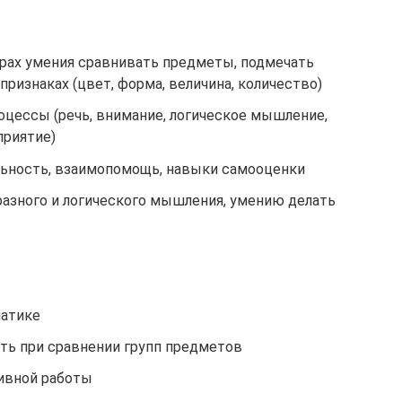
грах умения сравнивать предметы, подмечать
признаках (цвет, форма, величина, количество)
оцессы (речь, внимание, логическое мышление,
приятие)
льность, взаимопомощь, навыки самооценки
азного и логического мышления, умению делать
матике
ть при сравнении групп предметов
ивной работы