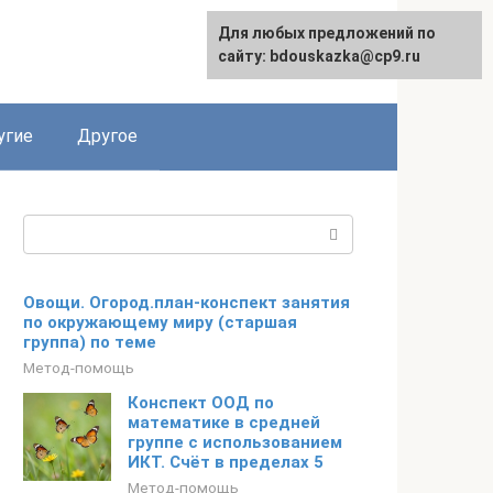
Для любых предложений по
сайту: bdouskazka@cp9.ru
угие
Другое
Поиск:
Овощи. Огород.план-конспект занятия
по окружающему миру (старшая
группа) по теме
Метод-помощь
Конспект ООД по
математике в средней
группе с использованием
ИКТ. Счёт в пределах 5
Метод-помощь