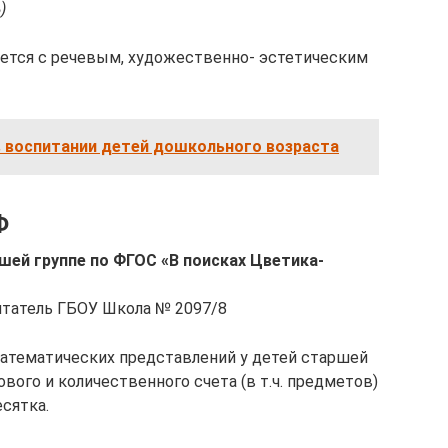
)
руется с речевым, художественно- эстетическим
в воспитании детей дошкольного возраста
Ф
шей группе по ФГОС «В поисках Цветика-
итатель ГБОУ Школа № 2097/8
атематических представлений у детей старшей
вого и количественного счета (в т.ч. предметов)
есятка.