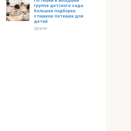
Потешки в младшей
группе детского сада:
большая подборка
стишков-потешек для
детей
Другие