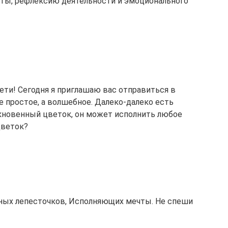
оты, рефлексию деятельности и эмоционального
ети! Сегодня я приглашаю вас отправиться в
е простое, а волшебное. Далеко-далеко есть
кновенный цветок, он может исполнить любое
цветок?
ных лепесточков, Исполняющих мечты. Не спеши