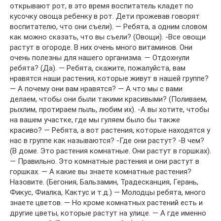
открывают рот, в это время воспитатель кладет по
кусочку овоща ребенку в рот. Дети прожевав говорят
воспитателю, что они съели). — Ребята, а одним словом
как можно сказать, что вы съели? (Овощи). -Все овощи
растут в огороде. В них очень много витаминов. Они
очень полезны для нашего организма. — Отдохнули
ребята? (Да). — Ребята, скажите, пожалуйста, вам
нравятся наши растения, которые живут в нашей группе?
— А почему они вам нравятся? — А что мы с вами
делаем, чтобы они были такими красивыми? (Поливаем,
рыхлим, протираем пыль, любим их). -А вы хотите, чтобы
на вашем участке, где мы гуляем было бы также
красиво? — Ребята, а вот растения, которые находятся у
нас в группе как называются? -Где они растут? -В чем?
(В доме. Это растения комнатные. Они растут в горшках).
— Правильно. Это комнатные растения и они растут в
горшках. — А какие вы знаете комнатные растения?
Назовите. (Бегония, Бальзамин, Традесканция, Герань,
Фикус, Фиалка, Кактус и т.д.) — Молодцы ребята, много
знаете цветов. — Но кроме комнатных растений есть и
другие цветы, которые растут на улице. — А где именно