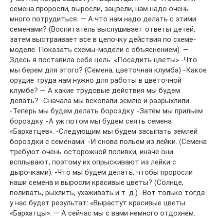
семена проросли, выросли, зацвели, нам надо очень
много потрудиться. — А что нам надо делать с этими
семенами? (Воспитатель выслушивает ответы детей,
затем выстраивает все в цепочку действия по схеме-
моделе. Показать схемы-модели с объяснением). —
Здесь я поставила себе цель: «Посадить цветы» -Что
мы берем для этого? (Семена, цветочная клумба) -Какое
орудие труда нам нужно для работы в цветочной
клумбе? — А какие трудовые действия мы будем
делать? -Сначала мы вскопали землю и разрыхлили.
-Теперь мы будем делать бороздку. -Затем мы прильем
бороздку. -А уж потом мы будем сеять семена
«Бархатцев». -Следующим мы будем засыпать землей
бороздки с семенами. -И снова польем из лейки. (Семена
требуют очень осторожной поливки, иначе они
всплывают, поэтому их опрыскивают из лейки с
дырочками). -Что мы будем делать, чтобы проросли
наши семена и выросли красивые цветы? (Солнце,
поливать, рыхлить, ухаживать и т. д.) -Вот только тогда
у нас будет результат: «Вырастут красивые цветы
«Бархатцы». — А сейчас мы с вами немного отдохнем.