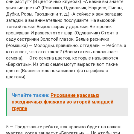
они растут? (В цветочных клумбах). -А какие вы знаете
уличные цветы? (Ромашка, Одуванчик, Нарцисс, Пионы,
Дубки, Розы, Гвоздики и т. д.) -А сейчас я вам загадаю
загадки, а вы внимательно послушайте. На высокой
тонкой ножке Вырос шарик у дорожки, Ветерочек
прошуршал И развеял этот шар. (Одуванчик) Стоят в
саду сестрички Золотой глазок, Белые реснички
(Ромашка) — Молодцы, правильно, отгадали. — Ребята, а
кто знает, что это такое? (Воспитатель показывает
семена). — Это семена цветов, которые называются
«Бархатцы». Из этих семян могут вырасти вот такие
цветы (Воспитатель показывает фотографию с
цветами).
Читайте также:
Рисование красивых
праздничных флажков во второй младшей
группе
5 — Представьте ребята, как красиво будет на нашем
участке, когда зацветут «Бархатцы». — Но чтобы эти