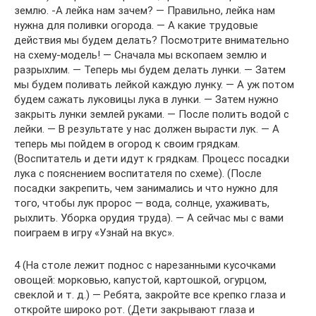
землю. -А лейка нам зачем? — Правильно, лейка нам
нужна для поливки огорода. — А какие трудовые
действия мы будем делать? Посмотрите внимательно
на схему-модель! — Сначала мы вскопаем землю и
разрыхлим. — Теперь мы будем делать лунки. — Затем
мы будем поливать лейкой каждую лунку. — А уж потом
будем сажать луковицы лука в лунки. — Затем нужно
закрыть лунки землей руками. — После полить водой с
лейки. — В результате у нас должен вырасти лук. — А
теперь мы пойдем в огород к своим грядкам.
(Воспитатель и дети идут к грядкам. Процесс посадки
лука с пояснением воспитателя по схеме). (После
посадки закрепить, чем занимались и что нужно для
того, чтобы лук пророс — вода, солнце, ухаживать,
рыхлить. Уборка орудия труда). — А сейчас мы с вами
поиграем в игру «Узнай на вкус».
4 (На столе лежит поднос с нарезанными кусочками
овощей: морковью, капустой, картошкой, огурцом,
свеклой и т. д.) — Ребята, закройте все крепко глаза и
откройте широко рот. (Дети закрывают глаза и