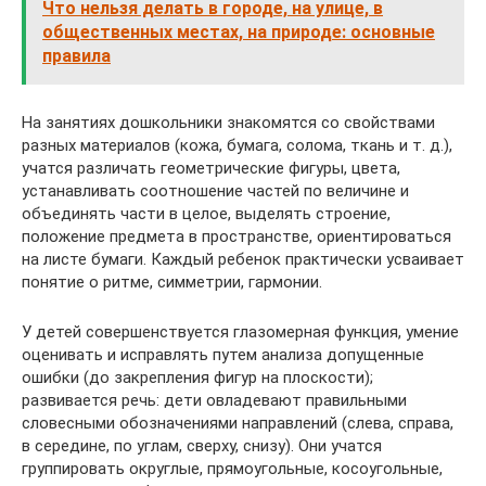
Что нельзя делать в городе, на улице, в
общественных местах, на природе: основные
правила
На занятиях дошкольники знакомятся со свойствами
разных материалов (кожа, бумага, солома, ткань и т. д.),
учатся различать геометрические фигуры, цвета,
устанавливать соотношение частей по величине и
объединять части в целое, выделять строение,
положение предмета в пространстве, ориентироваться
на листе бумаги. Каждый ребенок практически усваивает
понятие о ритме, симметрии, гармонии.
У детей совершенствуется глазомерная функция, умение
оценивать и исправлять путем анализа допущенные
ошибки (до закрепления фигур на плоскости);
развивается речь: дети овладевают правильными
словесными обозначениями направлений (слева, справа,
в середине, по углам, сверху, снизу). Они учатся
группировать округлые, прямоугольные, косоугольные,