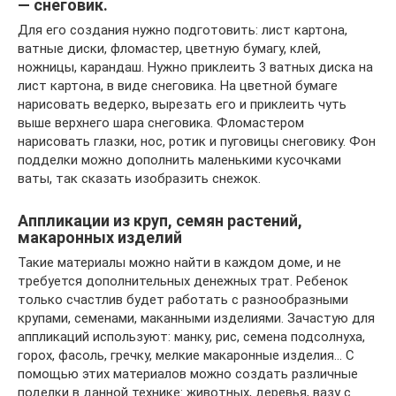
— снеговик.
Для его создания нужно подготовить: лист картона,
ватные диски, фломастер, цветную бумагу, клей,
ножницы, карандаш. Нужно приклеить 3 ватных диска на
лист картона, в виде снеговика. На цветной бумаге
нарисовать ведерко, вырезать его и приклеить чуть
выше верхнего шара снеговика. Фломастером
нарисовать глазки, нос, ротик и пуговицы снеговику. Фон
подделки можно дополнить маленькими кусочками
ваты, так сказать изобразить снежок.
Аппликации из круп, семян растений,
макаронных изделий
Такие материалы можно найти в каждом доме, и не
требуется дополнительных денежных трат. Ребенок
только счастлив будет работать с разнообразными
крупами, семенами, маканными изделиями. Зачастую для
аппликаций используют: манку, рис, семена подсолнуха,
горох, фасоль, гречку, мелкие макаронные изделия… С
помощью этих материалов можно создать различные
поделки в данной технике: животных, деревья, вазу с