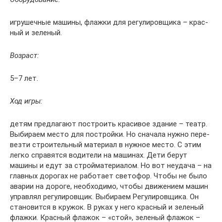
игру­шеч­ные машины, флажки для регу­ли­ров­щика – крас­
ный и зеленый.
Возраст:
5–7 лет.
Ход игры:
детям пред­ла­гают пост­ро­ить краси­вое здание – театр.
Выби­раем место для постройки. Но сначала нужно пере­
везти стро­ительный мате­риал в нужное место. С этим
легко спра­вятся води­тели на машинах. Дети берут
машины и едут за стройматериалом. Но вот неудача – на
глав­ных доро­гах не рабо­тает светофор. Чтобы не было
аварии на дороге, необходимо, чтобы движе­нием машин
управ­лял регулировщик. Выби­раем Регулировщика. Он
стано­вится в кружок. В руках у него крас­ный и зеле­ный
флажки. Крас­ный флажок – «стой», зеле­ный флажок –