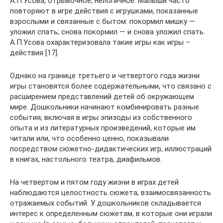
А.П.Усова, отрывочное, нелогичное. Малыши часто
повторяют в игре действия с игрушками, показанные
взрослыми и связанные с бытом: покормил мишку —
уложил спать; снова покормил — и снова уложил спать.
А.П.Усова охарактеризовала такие игры как игры –
действия [17].
Однако на границе третьего и четвертого года жизни
игры становятся более содержательными, что связано с
расширением представлений детей об окружающем
мире. Дошкольники начинают комбинировать разные
события, включая в игры эпизоды из собственного
опыта и из литературных произведений, которые им
читали или, что особенно ценно, показывали
посредством сюжетно-дидактических игр, иллюстраций
в книгах, настольного театра, диафильмов.
На четвертом и пятом году жизни в играх детей
наблюдаются целостность сюжета, взаимосвязанность
отражаемых событий. У дошкольников складывается
интерес к определенным сюжетам, в которые они играли