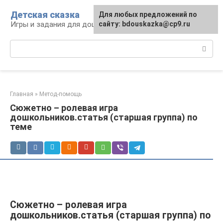
Перейти
Детская сказка
Для любых предложений по
к
Игры и задания для дошкольников
сайту: bdouskazka@cp9.ru
контенту
Поиск:
Главная
»
Метод-помощь
Сюжетно – ролевая игра
дошкольников.статья (старшая группа) по
теме
Сюжетно – ролевая игра
дошкольников.статья (старшая группа) по