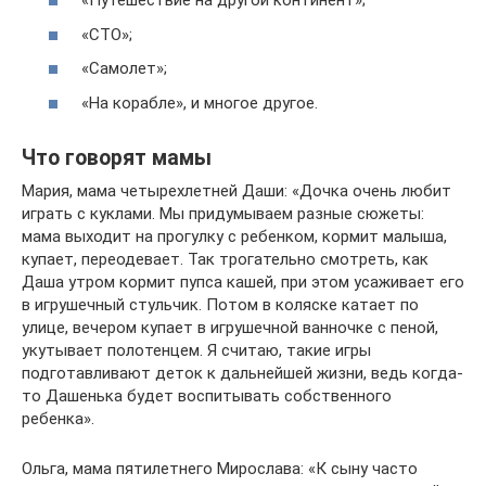
«Путешествие на другой континент»;
«СТО»;
«Самолет»;
«На корабле», и многое другое.
Что говорят мамы
Мария, мама четырехлетней Даши: «Дочка очень любит
играть с куклами. Мы придумываем разные сюжеты:
мама выходит на прогулку с ребенком, кормит малыша,
купает, переодевает. Так трогательно смотреть, как
Даша утром кормит пупса кашей, при этом усаживает его
в игрушечный стульчик. Потом в коляске катает по
улице, вечером купает в игрушечной ванночке с пеной,
укутывает полотенцем. Я считаю, такие игры
подготавливают деток к дальнейшей жизни, ведь когда-
то Дашенька будет воспитывать собственного
ребенка».
Ольга, мама пятилетнего Мирослава: «К сыну часто