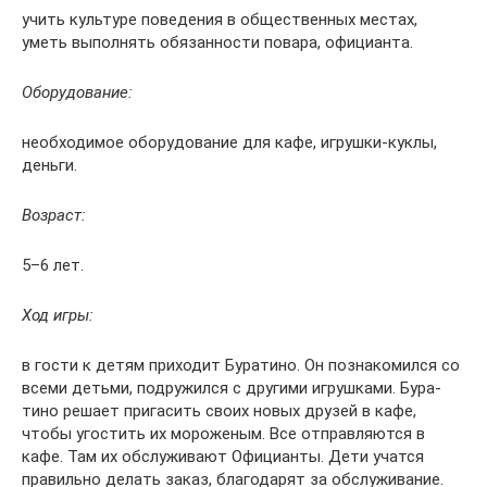
учить культуре пове­де­ния в общес­т­вен­ных местах,
уметь выпол­нять обязан­ности повара, официанта.
Оборудование:
необ­хо­ди­мое обору­до­ва­ние для кафе, игрушки-куклы,
деньги.
Возраст:
5–6 лет.
Ход игры:
в гости к детям прихо­дит Буратино. Он позна­ко­мился со
всеми детьми, подру­жился с другими игрушками. Бура­
тино решает прига­сить своих новых друзей в кафе,
чтобы угос­тить их мороженым. Все отправ­ля­ются в
кафе. Там их обслу­жи­вают Официанты. Дети учатся
правильно делать заказ, благо­да­рят за обслуживание.