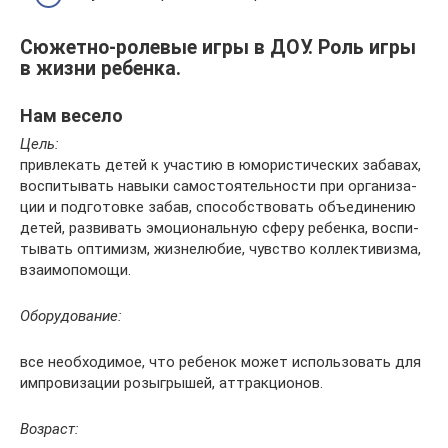
Сюжетно-ролевые игры в ДОУ. Роль игры
в жизни ребенка.
Нам весело
Цель:
прив­ле­кать детей к учас­тию в юморис­ти­чес­ких забавах,
воспи­ты­вать навыки самос­то­ятельности при орга­ни­за­
ции и подго­товке забав, способ­с­т­во­вать объеди­не­нию
детей, разви­вать эмоци­ональную сферу ребенка, воспи­
ты­вать оптимизм, жизнелюбие, чувс­тво коллективизма,
взаимопомощи.
Оборудование:
все необходимое, что ребе­нок может использо­вать для
импро­ви­за­ции розыгрышей, аттракционов.
Возраст: