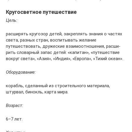
Кругосветное путешествие
Цель:
расши­рять круго­зор детей, закреп­лять знания о частях
света, разных стран, воспи­ты­вать жела­ние
путешествовать, дружес­кие взаимоотношения, расши­
рить словар­ный запас детей: «капитан», «путешествие
вокруг света», «Азия», «Индия», «Европа», «Тихий океан».
Оборудование:
корабль, сделан­ный из стро­ительного материала,
штурвал, бинокль, карта мира.
Возраст:
6–7 лет.