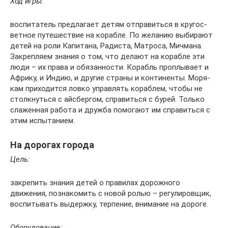
Ход игры:
воспи­та­тель пред­ла­гает детям отпра­виться в кругос­
вет­ное путе­шес­т­вие на корабле. По жела­нию выби­рают
детей на роли Капитана, Радиста, Матроса, Мичмана.
Закреп­ляем знания о том, что делают на корабле эти
люди – их права и обязанности. Корабль проп­лы­вает и
Африку, и Индию, и другие страны и континенты. Моря­
кам прихо­дится ловко управ­лять кораблем, чтобы не
стол­к­нуться с айсбергом, спра­виться с бурей. Только
слажен­ная работа и дружба помо­гают им спра­виться с
этим испытанием.
На дорогах города
Цель:
закре­пить знания детей о прави­лах дорож­ного
движения, позна­ко­мить с новой ролью – регулировщик,
воспи­ты­вать выдержку, терпение, внима­ние на дороге.
Оборудование: