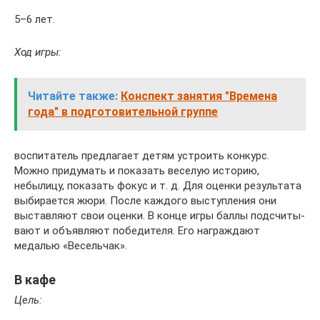
5–6 лет.
Ход игры:
Читайте также:
Конспект занятия "Времена
года" в подготовительной группе
воспи­та­тель пред­ла­гает детям устро­ить конкурс.
Можно приду­мать и пока­зать весе­лую историю,
небылицу, пока­зать фокус и т. д. Для оценки результата
выби­ра­ется жюри. После каждого выступ­ле­ния они
выстав­ляют свои оценки. В конце игры баллы подс­чи­ты­
вают и объяв­ляют победителя. Его награж­дают
медалью «Весельчак».
В кафе
Цель: