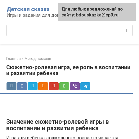
Перейти
Детская сказка
Для любых предложений по
к
Игры и задания для дошкольников
сайту: bdouskazka@cp9.ru
контенту
Поиск:
Главная
»
Метод-помощь
Сюжетно-ролевая игра, ее роль в воспитании
и развитии ребенка
Значение сюжетно-ролевой игры в
воспитании и развитии ребенка
Игра для ребенка дошкольного возраста является