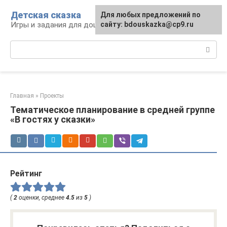
Перейти
Детская сказка
Для любых предложений по
к
Игры и задания для дошкольников
сайту: bdouskazka@cp9.ru
контенту
Поиск:
Главная
»
Проекты
Тематическое планирование в средней группе
«В гостях у сказки»
Рейтинг
(
2
оценки, среднее
4.5
из
5
)