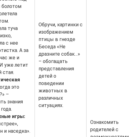
и болотом
олетела
том.
Обручи, картинки с
ла туча
изображением
изко,
птицы в гнезде
а с нее
Беседа «Не
тистка. А за
дразните собак…»
час же и
– обогащать
 И уже летит
представления
й стая.
детей о
ическая
поведении
огда это
животных в
?» –
различных
ть знания
ситуациях.
года.
ные игры:
Ознакомить
стрее»,
родителей с
 и наседка».
возможностями