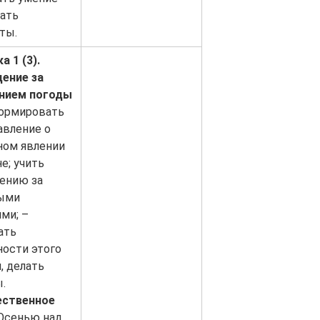
ать
ты.
а 1 (3).
ение за
нием погоды
ормировать
авление о
ном явлении
е; учить
ению за
ыми
ми; –
ать
ности этого
, делать
.
ственное
 Осенью над