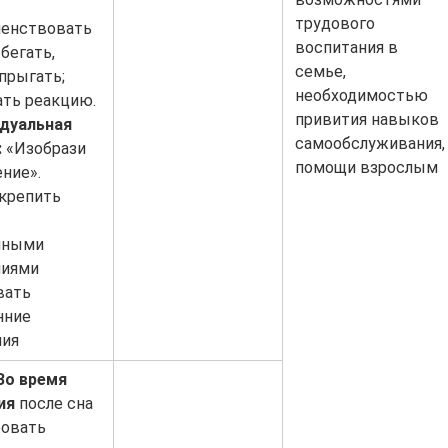
трудового
енствовать
воспитания в
бегать,
семье,
 прыгать;
необходимостью
ать реакцию.
привития навыков
дуальная
самообслуживания,
:
«Изобрази
помощи взрослым
ние».
акрепить
чными
иями
вать
нние
ия
Во время
ия
после сна
овать