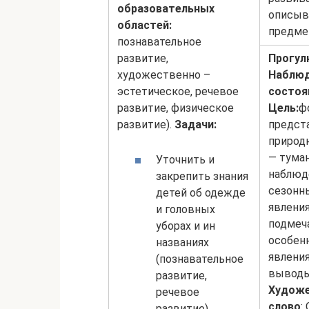
образовательных
описыв
областей:
предме
познавательное
развитие,
Прогулк
художественно –
Наблюд
эстетическое, речевое
состоя
развитие, физическое
Цель:
ф
развитие).
Задачи:
предст
природ
— туман
Уточнить и
наблюд
закрепить знания
сезонн
детей об одежде
явления
и головных
подмеч
уборах и ин
особен
названиях
явления
(познавательное
выводы
развитие,
Художе
речевое
слово
:
развитие).