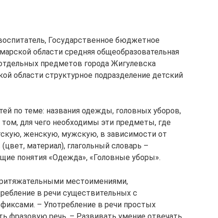
 воспитатель, Государственное бюджетное
марской области средняя общеобразовательная
 отдельных предметов города Жигулевска
кой области структурное подразделение детский
ей по теме: названия одежды, головных уборов,
о том, для чего необходимы эти предметы, где
тскую, женскую, мужскую, в зависимости от
(цвет, материал), глагольный словарь –
щие понятия «Одежда», «Головные уборы».
притяжательными местоимениями,
требление в речи существительных с
фиксами. – Употребление в речи простых
ать фразовую речь. – Развивать умение отвечать