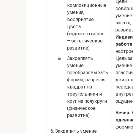
Цели: –
композиционные
соверш
умения,
умение 
восприятие
лазать,
цвета
развив
(художественно
Индиви
– эстетическое
работа
развитие)
настрое
Закреплять
Цель:з
умение
умение
преобразовывать
пласти
формы, разрезая
движен
квадрат на
переда
треугольники и
внутре
круг на полукруги
ощущен
(физическое
Вечер.
развитие).
одеван
формир
6. Закрепить умение