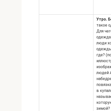
Утро.
Б
такое 
Для чег
одежда
люди х
одежды
где? (п
иллюст
изобра
людей 
набедр
повязка
в купал
называ
котору
зимой?