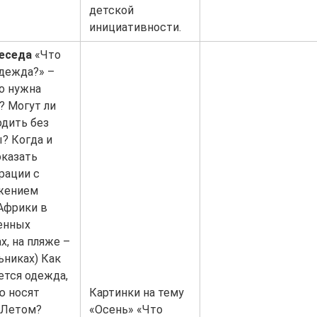
детской
инициативности.
еседа
«Что
одежда?» –
о нужна
? Могут ли
одить без
? Когда и
оказать
рации с
жением
Африки в
енных
х, на пляже –
ьниках) Как
ется одежда,
ю носят
Картинки на тему
 Летом?
«Осень» «Что