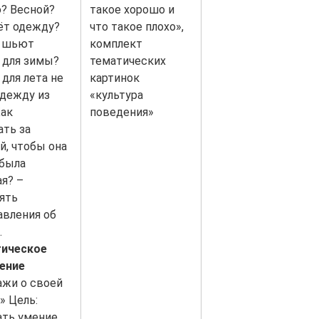
? Весной?
такое хорошо и
ёт одежду?
что такое плохо»,
о шьют
комплект
 для зимы?
тематических
для лета не
картинок
дежду из
«культура
Как
поведения»
ать за
й, чтобы она
 была
я? –
ять
авления об
.
ическое
ение
ажи о своей
» Цель:
ать умение