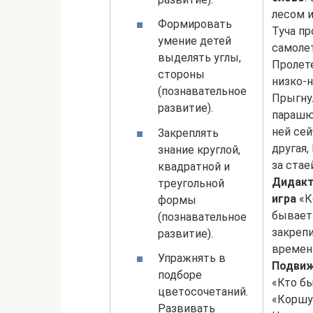
лесом 
Формировать
Туча пр
умение детей
самоле
выделять углы,
Пролете
стороны
низко-н
(познавательное
Прыгнул
развитие).
парашю
ней сей
Закреплять
другая,
знание круглой,
за стае
квадратной и
Дидакт
треугольной
игра
«К
формы
бывает
(познавательное
закрепи
развитие).
времен 
Упражнять в
Подвиж
подборе
«Кто бы
цветосочетаний.
«Коршун
Развивать