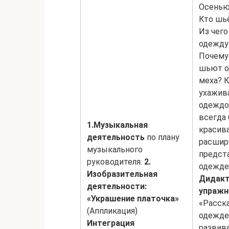
Осенью
Кто шь
Из чег
одежду
Почему 
шьют о
меха? 
ухажив
одеждо
всегда
1.Музыкальная
красива
деятельность
по плану
расшир
музыкального
предст
руководителя.
2.
одежде
Изобразительная
Дидакт
деятельности:
упражн
«Украшение платочка»
«Расск
(Аппликация)
одежде
Интеграция
развив