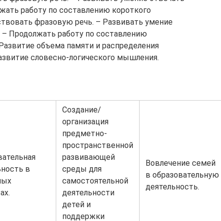
лжать работу по составлению короткого
ствовать фразовую речь. – Развивать умение
. – Продолжать работу по составлению
 Развитие объема памяти и распределения
азвитие словесно-логического мышления.
Создание/
организация
предметно-
пространственной
вательная
развивающей
Вовлечение семей
ьность в
среды для
в образовательную
ных
самостоятельной
деятельность.
ах.
деятельности
детей и
поддержки