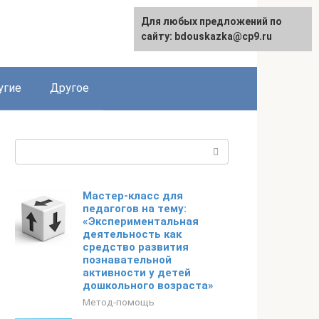
Для любых предложений по
сайту: bdouskazka@cp9.ru
угие
Другое
Поиск:
Мастер-класс для
педагогов на тему:
«Экспериментальная
деятельность как
средство развития
познавательной
активности у детей
дошкольного возраста»
Метод-помощь