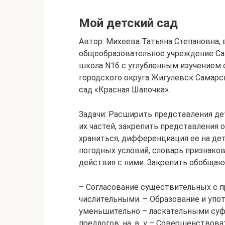
Мой детский сад
Автор: Михеева Татьяна Степановна,
общеобразовательное учреждение Са
школа N16 с углубленным изучением
городского округа Жигулевск Самарс
сад «Красная Шапочка».
Задачи: Расширить представления дет
их частей, закрепить представления 
храниться, дифференциация ее на де
погодных условий, словарь признаков 
действия с ними. Закрепить обобщаю
– Согласование существительных с 
числительными. – Образование и упо
уменьшительно – ласкательными суф
предлогов: на, в, у – Совершенствов