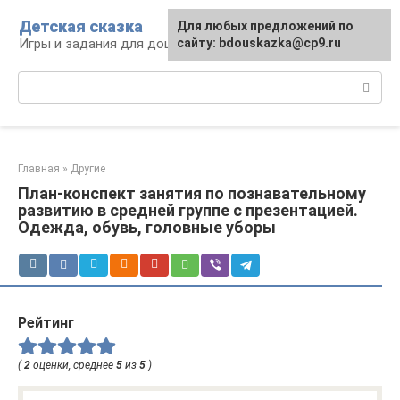
Перейти
Детская сказка
Для любых предложений по
к
Игры и задания для дошкольников
сайту: bdouskazka@cp9.ru
контенту
Поиск:
Главная
»
Другие
План-конспект занятия по познавательному
развитию в средней группе с презентацией.
Одежда, обувь, головные уборы
Рейтинг
(
2
оценки, среднее
5
из
5
)