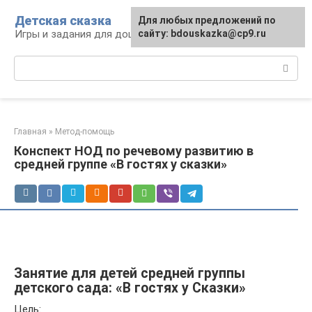
Перейти
Детская сказка
Для любых предложений по
к
Игры и задания для дошкольников
сайту: bdouskazka@cp9.ru
контенту
Поиск:
Главная
»
Метод-помощь
Конспект НОД по речевому развитию в
средней группе «В гостях у сказки»
Занятие для детей средней группы
детского сада: «В гостях у Сказки»
Цель: