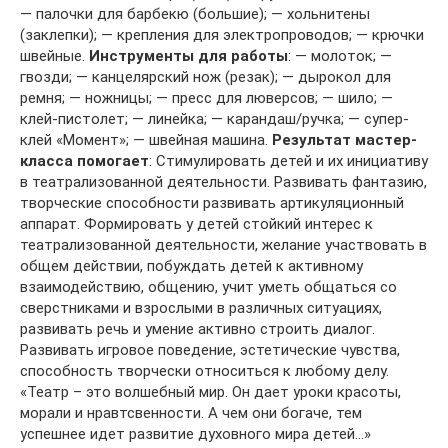
— палочки для барбекю (большие); — хольнитены
(заклепки); — крепления для электропроводов; — крючки
швейные.
Инструменты для работы
: — молоток; —
гвозди; — канцелярский нож (резак); — дырокол для
ремня; — ножницы; — пресс для люверсов; — шило; —
клей-пистолет; — линейка; — карандаш/ручка; — супер-
клей «Момент»; — швейная машина.
Результат мастер-
класса помогает
: Стимулировать детей и их инициативу
в театрализованной деятельности. Развивать фантазию,
творческие способности развивать артикуляционный
аппарат. Формировать у детей стойкий интерес к
театрализованной деятельности, желание участвовать в
общем действии, побуждать детей к активному
взаимодействию, общению, учит уметь общаться со
сверстниками и взрослыми в различных ситуациях,
развивать речь и умение активно строить диалог.
Развивать игровое поведение, эстетические чувства,
способность творчески относиться к любому делу.
«Театр – это волшебный мир. Он дает уроки красоты,
морали и нравтсвенности. А чем они богаче, тем
успешнее идет развитие духовного мира детей…»