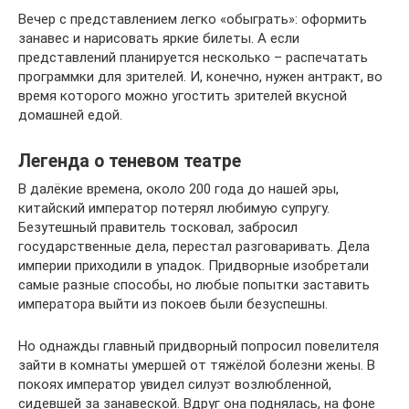
Вечер с представлением легко «обыграть»: оформить
занавес и нарисовать яркие билеты. А если
представлений планируется несколько – распечатать
программки для зрителей. И, конечно, нужен антракт, во
время которого можно угостить зрителей вкусной
домашней едой.
Легенда о теневом театре
В далёкие времена, около 200 года до нашей эры,
китайский император потерял любимую супругу.
Безутешный правитель тосковал, забросил
государственные дела, перестал разговаривать. Дела
империи приходили в упадок. Придворные изобретали
самые разные способы, но любые попытки заставить
императора выйти из покоев были безуспешны.
Но однажды главный придворный попросил повелителя
зайти в комнаты умершей от тяжёлой болезни жены. В
покоях император увидел силуэт возлюбленной,
сидевшей за занавеской. Вдруг она поднялась, на фоне