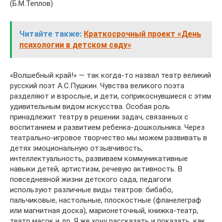
(Б.М.Теплов)
Читайте также:
Краткосрочный проект «День
психологии в детском саду»
«Волшебный край!» — так когда-то назвал театр великий
русский поэт А.С.Пушкин. Чувства великого поэта
разделяют и взрослые, и дети, соприкоснувшиеся с этим
удивительным видом искусства. Особая роль
принадлежит театру в решении задач, связанных с
воспитанием и развитием ребенка-дошкольника. Через
театрально-игровое творчество мы можем развивать в
детях эмоциональную отзывчивость,
интеллектуальность, развиваем коммуникативные
навыки детей, артистизм, речевую активность. В
повседневной жизни детского сада, педагоги
используют различные виды театров: бибабо,
пальчиковые, настольные, плоскостные (фланелеграф
или магнитная доска), марионеточный, книжка-театр,
театр масок и др. Я же хочу рассказать и показать, как