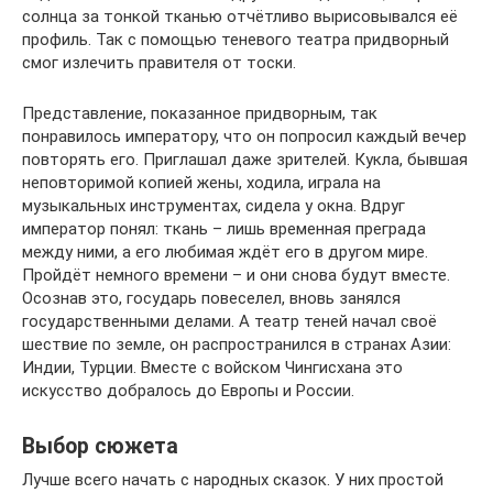
солнца за тонкой тканью отчётливо вырисовывался её
профиль. Так с помощью теневого театра придворный
смог излечить правителя от тоски.
Представление, показанное придворным, так
понравилось императору, что он попросил каждый вечер
повторять его. Приглашал даже зрителей. Кукла, бывшая
неповторимой копией жены, ходила, играла на
музыкальных инструментах, сидела у окна. Вдруг
император понял: ткань – лишь временная преграда
между ними, а его любимая ждёт его в другом мире.
Пройдёт немного времени – и они снова будут вместе.
Осознав это, государь повеселел, вновь занялся
государственными делами. А театр теней начал своё
шествие по земле, он распространился в странах Азии:
Индии, Турции. Вместе с войском Чингисхана это
искусство добралось до Европы и России.
Выбор сюжета
Лучше всего начать с народных сказок. У них простой