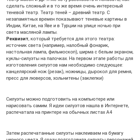
сделать сложный и в то же время очень интересный
теневой театр. Театр теней – древний театр. С
незапамятных времен показывают теневые картины в
Индии, Китае, на Яве и в Турции на улице ночью при
света масляной лампы.
Реквизит
, который требуется для этого театра:
источник света (например, налобный фонарик,
настольная лампа, фильмоскоп), ширма с белым экраном,
куклы-силуэты на палочках. На первом этапе работы для
изготовления силуэтов нам необходимо следующее:
канцелярский нож (резак), ножницы, дырокол для ремня,
пресс для люверсов, хольнитены (заклепки)
Силуэты можно подготовить на компьютере или
нарисовать самим. Я идеи силуэтов нашла в Интернете,
распечатала на принтере на обычных листах А4
Затем распечатанные силуэты наклеиваем на бумагу
черного цвета. Я сразу подготовила силуэты персонажей