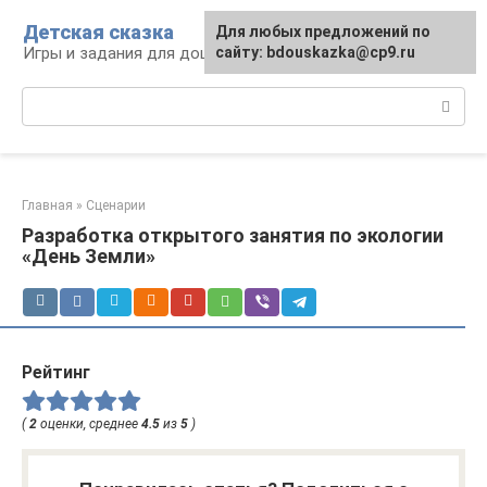
Перейти
Детская сказка
Для любых предложений по
к
Игры и задания для дошкольников
сайту: bdouskazka@cp9.ru
контенту
Поиск:
Главная
»
Сценарии
Разработка открытого занятия по экологии
«День Земли»
Рейтинг
(
2
оценки, среднее
4.5
из
5
)