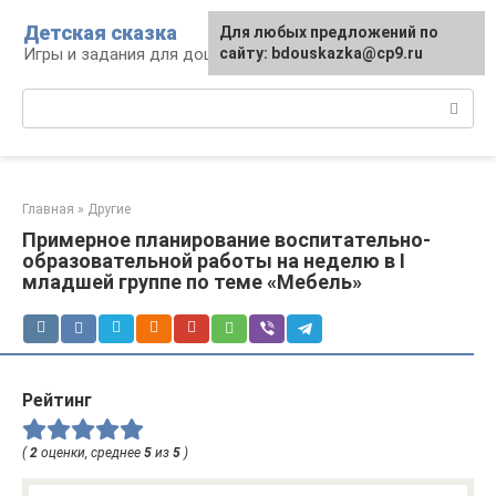
Перейти
Детская сказка
Для любых предложений по
к
Игры и задания для дошкольников
сайту: bdouskazka@cp9.ru
контенту
Поиск:
Главная
»
Другие
Примерное планирование воспитательно-
образовательной работы на неделю в I
младшей группе по теме «Мебель»
Рейтинг
(
2
оценки, среднее
5
из
5
)