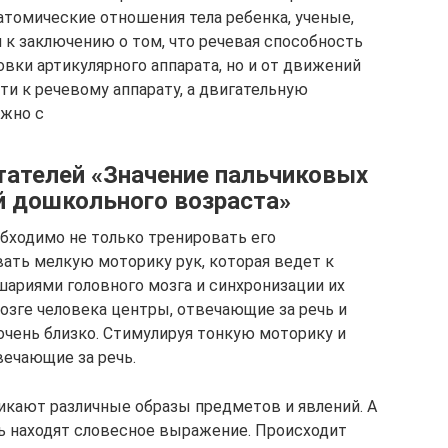
атомические отношения тела ребенка, ученые,
 к заключению о том, что речевая способность
овки артикулярного аппарата, но и от движений
ти к речевому аппарату, а двигательную
ожно с
тателей «Значение пальчиковых
ей дошкольного возраста»
бходимо не только тренировать его
вать мелкую моторику рук, которая ведет к
ариями головного мозга и синхронизации их
мозге человека центры, отвечающие за речь и
чень близко. Стимулируя тонкую моторику и
вечающие за речь.
никают различные образы предметов и явлений. А
ть находят словесное выражение. Происходит