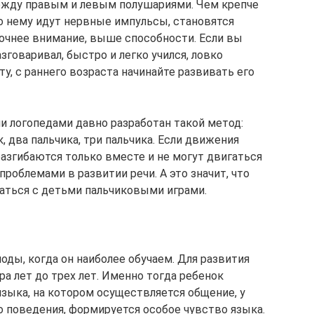
между правым и левым полушариями. Чем крепче
по нему идут нервные импульсы, становятся
очнее внимание, выше способности. Если вы
зговаривал, быстро и легко учился, ловко
, с раннего возраста начинайте развивать его
и логопедами давно разработан такой метод:
, два пальчика, три пальчика. Если движения
азгибаются только вместе и не могут двигаться
 проблемами в развитии речи. А это значит, что
аться с детьми пальчиковыми играми.
ды, когда он наиболее обучаем. Для развития
ра лет до трех лет. Именно тогда ребенок
ыка, на котором осуществляется общение, у
 поведения, формируется особое чувство языка.