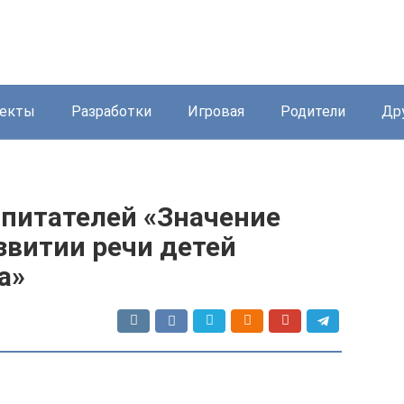
екты
Разработки
Игровая
Родители
Др
спитателей «Значение
звитии речи детей
а»