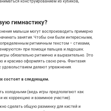
заниматься конструированием из кубиков,
вую гимнастику?
жнения малыши могут воспроизводить примерно
 начинать занятия. Чтобы они были интересными,
 определенным ритмичным текстом – стихами,
енируются» при помощи пальцев и ладошек.
игры обязательно ритмично и выразительно. Это
но и красиво оформлять свою речь. Фантазия
 с удовольствием делают упражнения.
ях состоят в следующем.
ть холодными (ведь игры предполагают как
 их коррекцию и взаимное участие).
жно сделать общую разминку для кистей и