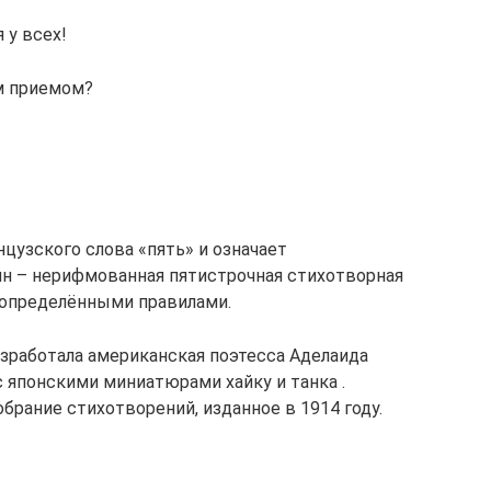
 у всех!
м приемом?
цузского слова «пять» и означает
йн – нерифмованная пятистрочная стихотворная
 определёнными правилами.
азработала американская поэтесса Аделаида
 японскими миниатюрами хайку и танка .
рание стихотворений, изданное в 1914 году.