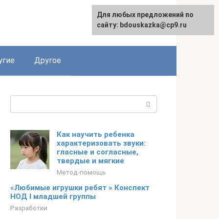
Для любых предложений по
сайту: bdouskazka@cp9.ru
угие
Другое
Поиск:
Как научить ребенка
характеризовать звуки:
гласные и согласные,
твердые и мягкие
Метод-помощь
«Любимые игрушки ребят » Конспект
НОД I младшей группы
Разработки