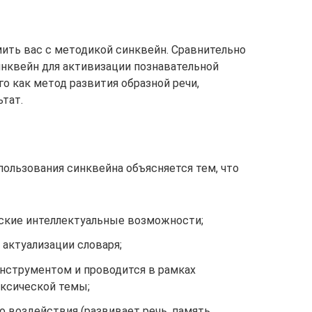
мить вас с методикой синквейн. Сравнительно
инквейн для активизации познавательной
го как метод развития образной речи,
тат.
пользования синквейна объясняется тем, что
ские интеллектуальные возможности;
актуализации словаря;
инструментом и проводится в рамках
ксической темы;
о воздействия (развивает речь, память,