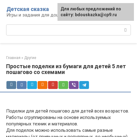
Перейти
Детская сказка
Для любых предложений по
к
Игры и задания для дошкольников
сайту: bdouskazka@cp9.ru
контенту
Поиск:
Главная
»
Другие
Простые поделки из бумаги для детей 5 лет
пошагово со схемами
Поделки для детей пошагово для детей всех возрастов.
Работы сгруппированы на основе используемых
популярных техник и материалов.
Для поделок можно использовать самые разные
материалы (от привычных и популярных, до необычных).