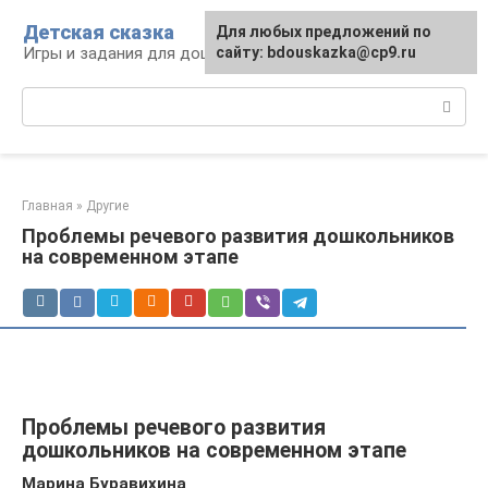
Перейти
Детская сказка
Для любых предложений по
к
Игры и задания для дошкольников
сайту: bdouskazka@cp9.ru
контенту
Поиск:
Главная
»
Другие
Проблемы речевого развития дошкольников
на современном этапе
Проблемы речевого развития
дошкольников на современном этапе
Марина Буравихина