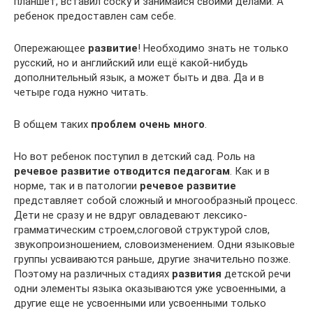
планшет, вставил соску и занимайся своими делами. А
ребенок предоставлен сам себе.
Опережающее
развитие
! Необходимо знать не только
русский, но и английский или ещё какой-нибудь
дополнительный язык, а может быть и два. Да и в
четыре года нужно читать.
В общем таких
проблем очень много
.
Но вот ребенок поступил в детский сад. Роль на
речевое развитие отводится педагогам
. Как и в
норме, так и в патологии
речевое развитие
представляет собой сложный и многообразный процесс.
Дети не сразу и не вдруг овладевают лексико-
грамматическим строем,слоговой структурой слов,
звукопроизношением, словоизменением. Одни языковые
группы усваиваются раньше, другие значительно позже.
Поэтому на различных стадиях
развития
детской речи
одни элементы языка оказываются уже усвоенными, а
другие еще не усвоенными или усвоенными только