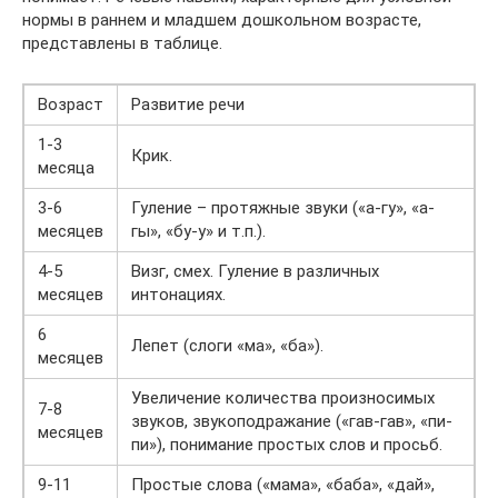
нормы в раннем и младшем дошкольном возрасте,
представлены в таблице.
Возраст
Развитие речи
1-3
Крик.
месяца
3-6
Гуление – протяжные звуки («а-гу», «а-
месяцев
гы», «бу-у» и т.п.).
4-5
Визг, смех. Гуление в различных
месяцев
интонациях.
6
Лепет (слоги «ма», «ба»).
месяцев
Увеличение количества произносимых
7-8
звуков, звукоподражание («гав-гав», «пи-
месяцев
пи»), понимание простых слов и просьб.
9-11
Простые слова («мама», «баба», «дай»,