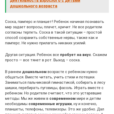
деятельность взрослого с детьми
дошкольного возраста
Соска, памперс и планшет! Ребенок начиная познавать
мир задает вопросы, плачет, кричит. Не все родители
согласны терпеть. Соска в такой ситуации – простой
способ сохранить собственные нервы, также как и
памперс. Не нужно прилагать никаких усилий.
Другая ситуация. Ребенок все
пробует на вкус
. Скажем
просто — все тянет в рот. Выход – соска.
В раннем
дошкольном
возрасте с ребенком нужно
общаться. Вместе читать, учить стихи и потешки.
Заниматься пальчиковой гимнастикой, собирать в лесу
шишки, перебирать пуговицы, фасоль. Играть вместе с
ребенком. Но родители считают, что это устаревшие
методы. Мы же живем в
современном
мире и детям
необходимы
современные игрушки
, ну и конечно,
планшеты, телефоны, телевизоры. Это же удобно. Дал