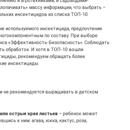
нению и агротехниками, и садоводами-
елопачивать» массу информации, что выбрать –
ольких инсектицидов из списка ТОП-10.
ие используемого инсектицида, предпочтение
ногокомпонентным по составу. При выборе
нса «Эффективность-Безопасность». Соблюдать
ть обработок. И хотя в ТОП-10 вошли
тициды, рекомендуем обращать более
кие инсектициды.
ки не рекомендуется выращивать в детском
или острые края листьев
– ребенок может
вшись к ним: агава, юкка, кактус, роза,