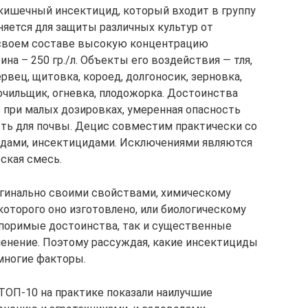
кишечный инсектицид, который входит в группу
яется для защиты различных культур от
 своем составе высокую концентрацию
а – 250 гр./л. Объекты его воздействия — тля,
рвец, щитовка, короед, долгоносик, зерновка,
очильщик, огневка, плодожорка. Достоинства
при малых дозировках, умеренная опасность
сть для почвы. Децис совместим практически со
идами, инсектицидами. Исключениями являются
ская смесь.
игинально своими свойствами, химическому
оторого оно изготовлено, или биологическому
споримые достоинства, так и существенные
енение. Поэтому рассуждая, какие инсектициды
многие факторы.
ОП-10 на практике показали наилучшие