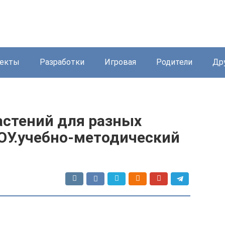
екты
Разработки
Игровая
Родители
Др
астений для разных
ДОУ.учебно-методический