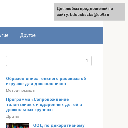
Для любых предложений по
сайту: bdouskazka@cp9.ru
угие
Другое
Поиск:
Образец описательного рассказа об
игрушке для дошкольников
Метод-помощь
Программа «Сопровождение
талантливых и одаренных детей в
дошкольных группах»
Другие
ООД по декоративному