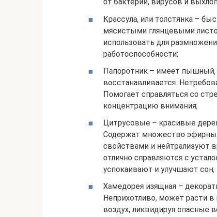
от бактерий, вирусов и выхлоп
Крассула, или толстянка – бы
мясистыми глянцевыми листо
использовать для размножени
работоспособности;
Папоротник – имеет пышный, 
восстанавливается. Нетребова
Помогает справляться со стре
концентрацию внимания;
Цитрусовые – красивые деревца
Содержат множество эфирных
свойствами и нейтрализуют 
отлично справляются с устал
успокаивают и улучшают сон;
Хамедорея изящная – декорати
Неприхотливо, может расти в 
воздух, ликвидируя опасные 