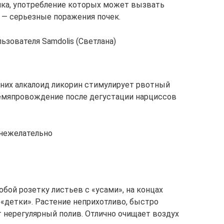
ка, употребление которых может вызвать
х — серьезные поражения почек.
зователя Samdolis (Светлана)
них алкалоид ликорин стимулирует рвотный
времяпровождение после дегустации нарциссов
нежелательно
бой розетку листьев с «усами», на концах
«детки». Растение неприхотливо, быстро
 нерегулярный полив. Отлично очищает воздух