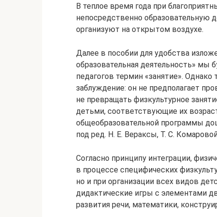
В теплое время года при благоприятн
непосредственно образовательную д
организуют на открытом воздухе.
Далее в пособии для удобства излож
образовательная деятельность» мы 
педагогов термин «занятие». Однако 
заблуждение: он не предполагает пров
не превращать физкультурное заняти
детьми, соответствующие их возраст
общеобразовательной программы дош
под ред. H. Е. Вераксы, Т. С. Комаровой
Согласно принципу интеграции, физи
в процессе специфических физкульту
но и при организации всех видов дет
дидактические игры с элементами д
развития речи, математики, конструир