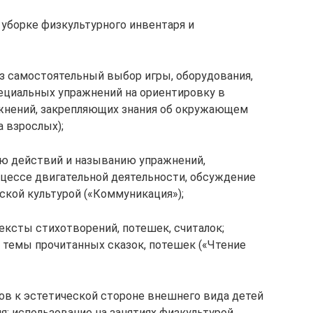
 уборке физкультурного инвентаря и
з самостоятельный выбор игры, оборудования,
специальных упражнений на ориентировку в
ажнений, закрепляющих знания об окружающем
 взрослых);
ию действий и называнию упражнений,
цессе двигательной деятельности, обсуждение
ской культурой («Коммуникация»);
тексты стихотворений, потешек, считалок;
 темы прочитанных сказок, потешек («Чтение
ов к эстетической стороне внешнего вида детей
я; использование на занятиях физкультурой