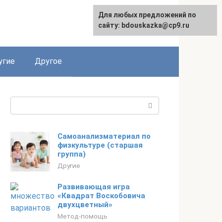
Для любых предложений по
сайту: bdouskazka@cp9.ru
угие
Другое
Поиск:
Самоанализматериал по
физкультуре (старшая
группа)
Другие
Развивающая игра
«Квадрат Воскобовича
двухцветный»
Метод-помощь