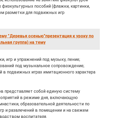
физкультурных пособий (флажки, картинки,
ом разметки для подвижных игр
ему "Деревья осенью"презентация к уроку по
ьная группа) на тему
и, игр и упражнений под музыку, пение;
нований под музыкальное сопровождение;
й в подвижных играх имитационного характера
в представляет собой единую систему
роприятий в режиме дня, включающую
настики, образовательной деятельности по
гр и развлечений в помещении и на свежем
водством воспитателя.