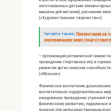
изготовленных детьми элементарных 
мишени для метания), рисование мел
(«Художественное творчество»);
Читайте также:
Презентация на т
окружающему миру (подготовител
– организация ритмической гимнастик
проведение спортивных игр и сорев
развитие артистических способносте
(«Музыка»).
Физическое воспитание дошкольнико
воспитательно-оздоровительных ме
ежедневное проведение утренней гим
физическому развитию, подвижных и
воздухе под непосредственным руко