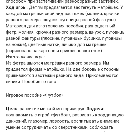
способом при застёгивании разнообразных застёжек.
Ход игры.
Детям предлагается застегнуть матрёшек. У
каждой матрёшки свой вид застёжек (молния, крючки
разного размера, шнурок, пуговицы разной фактуры).
Материал для изготовления пособия: разноцветный
фетр, молния, крючки разного размера, шнурок, пуговицы
разной фактуры (плоские, пуговицы- бусинки, пуговицы
на ножке), цветные нитки, личико для матрёшек
(нарисовано на картоне и приклеено скотчем).
Изготовление игры.
Из фетра шьются матрёшки разного размера. Им
придаётся форма матрёшки. На две боковые стороны
пришиваются застёжки разного вида. Приклеиваются
личики. Пособие готово.
Игровое пособие «Футбол»
Цель:
развитие мелкой моторики рук.
Задачи:
познакомить с игрой «футбол», развивать координацию
движений, глазомер, ловкость, воспитывать внимание,
умение сотрудничать со сверстниками, соблюдать