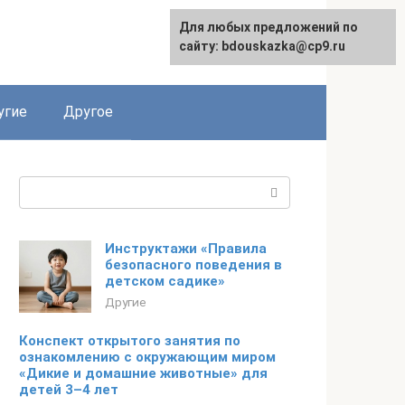
Для любых предложений по
сайту: bdouskazka@cp9.ru
угие
Другое
Поиск:
Инструктажи «Правила
безопасного поведения в
детском садике»
Другие
Конспект открытого занятия по
ознакомлению с окружающим миром
«Дикие и домашние животные» для
детей 3–4 лет