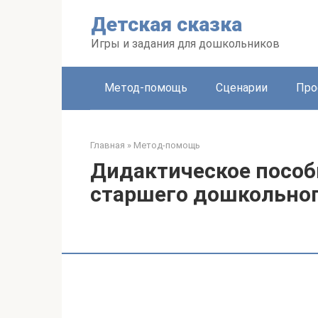
Перейти
Детская сказка
к
контенту
Игры и задания для дошкольников
Метод-помощь
Сценарии
Про
Главная
»
Метод-помощь
Дидактическое пособи
старшего дошкольног