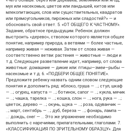
мух или насекомых, цветов или ландышей, китов или
млекопитающих, слов или существительных, квадратов
или прямоугольников, пирожных или сладостей?» — и
обосновать свой ответ. 5. «ОТ ОБЩЕГО К ЧАСТНОМУ».
Задание, обратное предыдущим. Ребенок должен
выстроить «дерево», стволом которого является общее
понятие, например природа, а ветвями — более частные,
например живая — неживая. Затем от слова живая —
соответственно ветви: растения — животные — люди и
т.д. Следующее разветвление идет, например, от слова
животные: домашние — дикие или: птицы—змеи—рыбы —
насекомые и т.д. 6. «ПОДБЕРИ ОБЩЕЕ ПОНЯТИЕ».
Предложите ребенку назвать одним словом следующие
понятия и дополнить ряд: яблоко, груша — …; стул, шкаф
— …; огурец, капуста — …; ботинок, сапог — …; кукла, мячик
— …; чашка, тарелка — …; кошка, слон — …; нога, рука — …;
цветок, дерево — …; окунь, щука — …; роза, одуванчик —
…; март, сентябрь — …; дуб, береза — …; фонарь, лампа —
…: дождь, снег — … Это же упражнение необходимо
выполнить с наречиями, прилагательными, глаголами. 7.
«КЛАССИФИКАЦИЯ ПО ЗРИТЕЛЬНОМУ ОБРАЗЦУ». Для