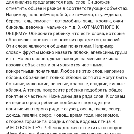
для анализа предлагаются пары слов. Он должен
отметить общее и разное в соответствующих объектах.
Например, соловей—воробей, лето—зима, стул—диван,
береза—ель, самолет—автомобиль, заяц—кролик, очки—
бинокль, девочка—мальчик и т.д. 3. «ОТ ЧАСТНОГО К
ОБЩЕМУ». Объясните ребенку, что есть слова, которые
обозначают множество похожих предметов, явлений.
Эти слова являются общими понятиями. Например,
словом фрукты можно назвать яблоки, апельсины, груши
и т.п. Но есть слова, указывающие на меньшее число
похожих объектов, и они являются частными,
конкретными понятиями. Любое из этих слов, например
яблоки, обозначает только яблоки, хотя это могут быть
большие, маленькие, зеленые, красные, сладкие, кислые
яблоки. А теперь попросите ребенка подобрать общее
понятие к частным. Ниже даны два ряда слов. К словам
из первого ряда ребенок подбирает подходящее
понятие из второго ряда: • огурец, осень, пчела, север,
дождь, павлин, озеро; • овощ, время года, насекомое,
сторона горизонта, осадки, ягода, водоем, птица. 4.
«ЧЕГО БОЛЬШЕ?» Ребенок должен ответить на вопрос:
«Чего больше: берез или деревьев, земляники или ягод,