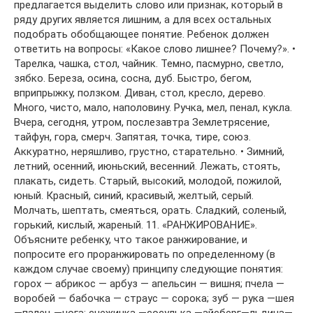
предлагается выделить слово или признак, который в
ряду других является лишним, а для всех остальных
подобрать обобщающее понятие. Ребенок должен
ответить на вопросы: «Какое слово лишнее? Почему?». •
Тарелка, чашка, стол, чайник. Темно, пасмурно, светло,
зябко. Береза, осина, сосна, дуб. Быстро, бегом,
вприпрыжку, ползком. Диван, стол, кресло, дерево.
Много, чисто, мало, наполовину. Ручка, мел, пенал, кукла.
Вчера, сегодня, утром, послезавтра Землетрясение,
тайфун, гора, смерч. Запятая, точка, тире, союз.
Аккуратно, неряшливо, грустно, старательно. • Зимний,
летний, осенний, июньский, весенний. Лежать, стоять,
плакать, сидеть. Старый, высокий, молодой, пожилой,
юный. Красный, синий, красивый, желтый, серый.
Молчать, шептать, смеяться, орать. Сладкий, соленый,
горький, кислый, жареный. 11. «РАНЖИРОВАНИЕ».
Объясните ребенку, что такое ранжирование, и
попросите его проранжировать по определенному (в
каждом случае своему) принципу следующие понятия:
горох — абрикос — арбуз — апельсин — вишня; пчела —
воробей — бабочка — страус — сорока; зуб — рука —шея
—палец —нога; снежинка —сосулька —айсберг—льдина—