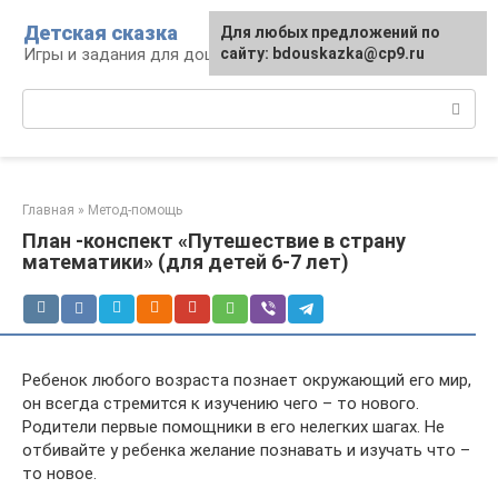
Перейти
Детская сказка
Для любых предложений по
к
Игры и задания для дошкольников
сайту: bdouskazka@cp9.ru
контенту
Поиск:
Главная
»
Метод-помощь
План -конспект «Путешествие в страну
математики» (для детей 6-7 лет)
Ребенок любого возраста познает окружающий его мир,
он всегда стремится к изучению чего – то нового.
Родители первые помощники в его нелегких шагах. Не
отбивайте у ребенка желание познавать и изучать что –
то новое.