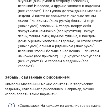
вкусные (знак рукой в сторону «лепёшек»)
лепёшки! И весело, и дружно хлопаем в ладошки
(все хлопают). Наступила долгожданная масляна
неделя, И никто не сосчитает, сколько же мы
съели. Ели-ели мы (знак рукой) блины! И ещё
(знак рукой) лепёшки! А теперь вокруг себя
покрутимся немножко (все крутятся). Вокруг
песни, танцы, смех, шумное гулянье, В каждом
доме оценили хлопоты-старанье, На столе стоят
(знак рукой) блины! А рядышком (знак рукой)
лепёшки! Чтобы больше в нас вошло — прыгаем
на ножке (все прыгают). Ещё кружок вокруг себя
(все кружатся), И хлопаем в ладошки (все
хлопают).
Забавы, связанные с рисованием
Символы Масленицы можно обыграть в творческих
заданиях, связанных с рисованием. Например, можно
использовать такие варианты:
«Солнышко». На каждом из двух листов ватмана