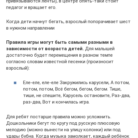
привязываются ленты), в центре опять-таки стоит
педагог и вращает его.
Когда дети начнут бегать, взрослый попорачивает шест
в нужном направлении
Правила игры могут быть самыми разными в
зависимости от возраста детей.
Для малышей
достаточно будет перемещения в разном темпе
согласно словам известной песенки (произносит
взрослый):
Еле-еле, еле-еле Закружились карусели, А потом,
потом, потом, Всё бегом, бегом, бегом. Тише,
тише, не спешите, Карусель остановите, Раз-два,
раз-два, Вот и кончилась игра.
Для ребят постарше правила можно усложнить.
Дошкольники бегут по кругу под русскую плюсовую
мелодию (можно вынести на улицу колонки) или под
удары бубна. Когда музыка замолкает, каждый ребёнок