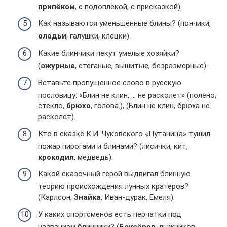
припёком
, с подоплёкой, с присказкой).
Как называются уменьшенные блины? (пончики,
оладьи
, галушки, клёцки).
Какие блинчики пекут умелые хозяйки?
(
ажурные
, стёганые, вышитые, безразмерные).
Вставьте пропущенное слово в русскую
пословицу: «Блин не клин, … не расколет» (полено,
стекло,
брюхо
, голова.), (Блин не клин, брюха не
расколет).
Кто в сказке К.И. Чуковского «Путаница» тушил
пожар пирогами и блинами? (лисички, кит,
крокодил
, медведь).
Какой сказочный герой выдвигал блинную
теорию происхождения лунных кратеров?
(Карлсон,
Знайка
, Иван-дурак, Емеля).
У каких спортсменов есть перчатки под
названием блинчики? (
Боксёров
, лыжников,