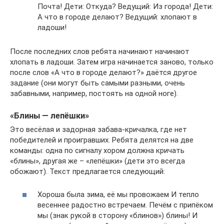
Почта! Дети: Откуда? Ведущий: Из города! Дети:
А что в городе делают? Ведущий: хлопают в
ладоши!
После последних слов ребята начинают начинают
хлопать в ладоши. Затем игра начинается заново, только
после слов «А что в городе делают?» даётся другое
задание (они могут быть самыми разными, очень
забавными, например, постоять на одной ноге).
«Блины — лепёшки»
Это весёлая и задорная забава-кричалка, где нет
победителей и проигравших. Ребята делятся на две
команды: одна по сигналу хором должна кричать
«блины», другая же – «лепёшки» (дети это всегда
обожают). Текст предлагается следующий:
Хороша была зима, её мы провожаем И тепло
весеннее радостно встречаем. Печём с припёком
мы (знак рукой в сторону «блинов») блины! И