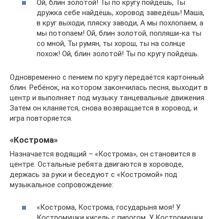
Ой, блин золотой! Ты по кругу пойдёшь, Ты
дружка себе найдёшь, хоровод заведёшь! Маша,
в круг выходи, пляску заводи, А мы похлопаем, а
мы потопаем! Ой, блин золотой, попляши-ка ты
со мной, Ты румян, ты хорош, ты на солнце
похож! Ой, блин золотой! Ты по кругу пойдёшь.
Одновременно с пением по кругу передаётся картонный
блин. Ребёнок, на котором закончилась песня, выходит в
центр и выполняет под музыку танцевальные движения.
Затем он кланяется, снова возвращается в хоровод, и
игра повторяется.
«Кострома»
Назначается водящий – «Кострома», он становится в
центре. Остальные ребята двигаются в хороводе,
держась за руки и беседуют с «Костромой» под
музыкальное сопровождение:
«Кострома, Кострома, государыня моя! У
Костромушки кисель с пирогом, У Костромушки