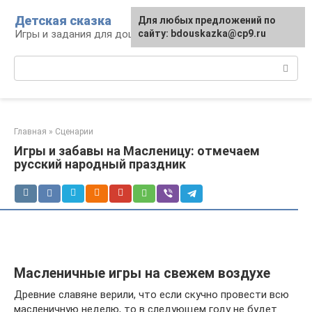
Перейти
Детская сказка
Для любых предложений по
к
Игры и задания для дошкольников
сайту: bdouskazka@cp9.ru
контенту
Поиск:
Главная
»
Сценарии
Игры и забавы на Масленицу: отмечаем
русский народный праздник
Масленичные игры на свежем воздухе
Древние славяне верили, что если скучно провести всю
масленичную неделю, то в следующем году не будет