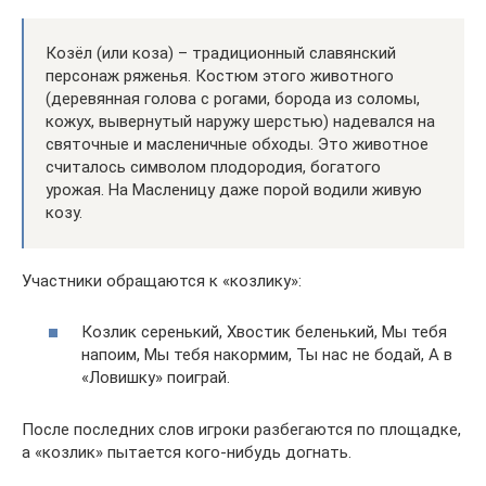
Козёл (или коза) – традиционный славянский
персонаж ряженья. Костюм этого животного
(деревянная голова с рогами, борода из соломы,
кожух, вывернутый наружу шерстью) надевался на
святочные и масленичные обходы. Это животное
считалось символом плодородия, богатого
урожая. На Масленицу даже порой водили живую
козу.
Участники обращаются к «козлику»:
Козлик серенький, Хвостик беленький, Мы тебя
напоим, Мы тебя накормим, Ты нас не бодай, А в
«Ловишку» поиграй.
После последних слов игроки разбегаются по площадке,
а «козлик» пытается кого-нибудь догнать.