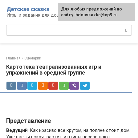
Перейти
Детская сказка
Для любых предложений по
к
Игры и задания для дошкольников
сайту: bdouskazka@cp9.ru
контенту
Поиск:
Главная
»
Сценарии
Картотека театрализованных игр и
упражнений в средней группе
Представление
Ведущий
. Как красиво все кругом, на поляне стоит дом.
Уже цветы вокруг растут, и птицы весело поют.