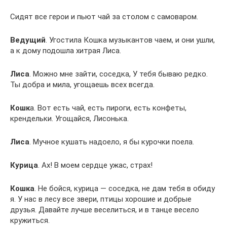
Сидят все герои и пьют чай за столом с самоваром.
Ведущий
. Угостила Кошка музыкантов чаем, и они ушли,
а к дому подошла хитрая Лиса.
Лиса
. Можно мне зайти, соседка, У тебя бываю редко.
Ты добра и мила, угощаешь всех всегда.
Кошк
а. Вот есть чай, есть пироги, есть конфеты,
крендельки. Угощайся, Лисонька.
Лиса
. Мучное кушать надоело, я бы курочки поела.
Курица
. Ах! В моем сердце ужас, страх!
Кошка
. Не бойся, курица — соседка, не дам тебя в обиду
я. У нас в лесу все звери, птицы хорошие и добрые
друзья. Давайте лучше веселиться, и в танце весело
кружиться.