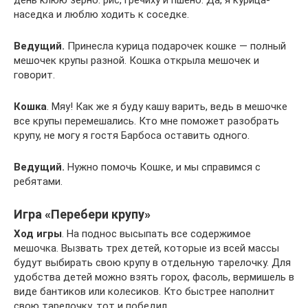
день клюю зерно: рис, гречиху и пшено. Да, я курица-
наседка и люблю ходить к соседке.
Ведущий.
Принесла курица подарочек кошке — полный
мешочек крупы разной. Кошка открыла мешочек и
говорит.
Кошка
. Мяу! Как же я буду кашу варить, ведь в мешочке
все крупы перемешались. Кто мне поможет разобрать
крупу, не могу я гостя Барбоса оставить одного.
Ведущий.
Нужно помочь Кошке, и мы справимся с
ребятами.
Игра «Перебери крупу»
Ход игры
. На поднос высыпать все содержимое
мешочка. Вызвать трех детей, которые из всей массы
будут выбирать свою крупу в отдельную тарелочку. Для
удобства детей можно взять горох, фасоль, вермишель в
виде бантиков или колесиков. Кто быстрее наполнит
свою тарелочку, тот и победил.