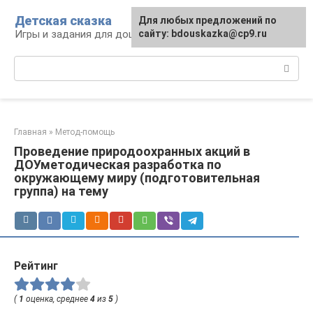
Перейти
Детская сказка
Для любых предложений по
к
Игры и задания для дошкольников
сайту: bdouskazka@cp9.ru
контенту
Поиск:
Главная
»
Метод-помощь
Проведение природоохранных акций в
ДОУметодическая разработка по
окружающему миру (подготовительная
группа) на тему
Рейтинг
(
1
оценка, среднее
4
из
5
)