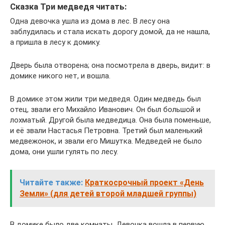
Сказка Три медведя читать:
Одна девочка ушла из дома в лес. В лесу она
заблудилась и стала искать дорогу домой, да не нашла,
а пришла в лесу к домику.
Дверь была отворена; она посмотрела в дверь, видит: в
домике никого нет, и вошла.
В домике этом жили три медведя. Один медведь был
отец, звали его Михайло Иванович. Он был большой и
лохматый. Другой была медведица. Она была поменьше,
и её звали Настасья Петровна. Третий был маленький
медвежонок, и звали его Мишутка. Медведей не было
дома, они ушли гулять по лесу.
Читайте также:
Краткосрочный проект «День
Земли» (для детей второй младшей группы)
В домике было две комнаты. Девочка вошла в первую