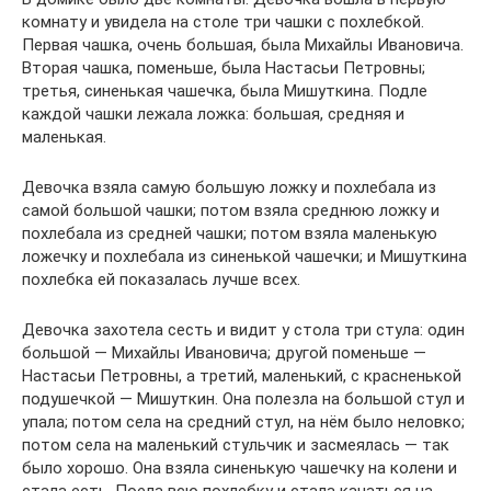
комнату и увидела на столе три чашки с похлебкой.
Первая чашка, очень большая, была Михайлы Ивановича.
Вторая чашка, поменьше, была Настасьи Петровны;
третья, синенькая чашечка, была Мишуткина. Подле
каждой чашки лежала ложка: большая, средняя и
маленькая.
Девочка взяла самую большую ложку и похлебала из
самой большой чашки; потом взяла среднюю ложку и
похлебала из средней чашки; потом взяла маленькую
ложечку и похлебала из синенькой чашечки; и Мишуткина
похлебка ей показалась лучше всех.
Девочка захотела сесть и видит у стола три стула: один
большой — Михайлы Ивановича; другой поменьше —
Настасьи Петровны, а третий, маленький, с красненькой
подушечкой — Мишуткин. Она полезла на большой стул и
упала; потом села на средний стул, на нём было неловко;
потом села на маленький стульчик и засмеялась — так
было хорошо. Она взяла синенькую чашечку на колени и
стала есть. Поела всю похлебку и стала качаться на