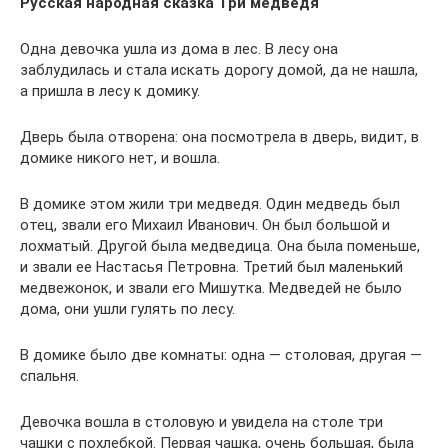
Русская народная сказка
Три медведя
Одна девочка ушла из дома в лес. В лесу она
заблудилась и стала искать дорогу домой, да не нашла,
а пришла в лесу к домику.
Дверь была отворена: она посмотрела в дверь, видит, в
домике никого нет, и вошла.
В домике этом жили три медведя. Один медведь был
отец, звали его Михаил Иванович. Он был большой и
лохматый. Другой была медведица. Она была поменьше,
и звали ее Настасья Петровна. Третий был маленький
медвежонок, и звали его Мишутка. Медведей не было
дома, они ушли гулять по лесу.
В домике было две комнаты: одна — столовая, другая —
спальня.
Девочка вошла в столовую и увидела на столе три
чашки с похлебкой. Первая чашка, очень большая, была