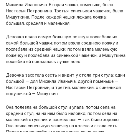
Михаила Ивановича. Вторая чашка, поменьше, была
Настасьи Петровнина. Третья, синенькая чашечка, была
Мишуткина. Подле каждой чашки лежала ложка:
большая, средняя и маленькая.
Девочка взяла самую большую ложку и похлебала из
самой большой чашки; потом взяла среднюю ложку и
похлебала из средней чашки; потом взяла маленькую
ложечку и похлебала из синенькой чашечки, и Мишуткина
похлебка ей показалась лучше всех.
Девочка захотела сесть и видит у стола три стула: один
большой — для Михаила Иваныча, другой поменьше —
Настасьи Петровнин, и третий, маленький, с синенькой
подушечкой — Мишуткин.
Она полезла на большой стул и упала; потом села на
средний стул, на на нем было неловко; потом села на
маленький стульчик и засмеялась — так было хорошо.
Она взяла синенькую чашечку на колена и стала есть.
Поела всю похлебку и стала качаться на стуле.