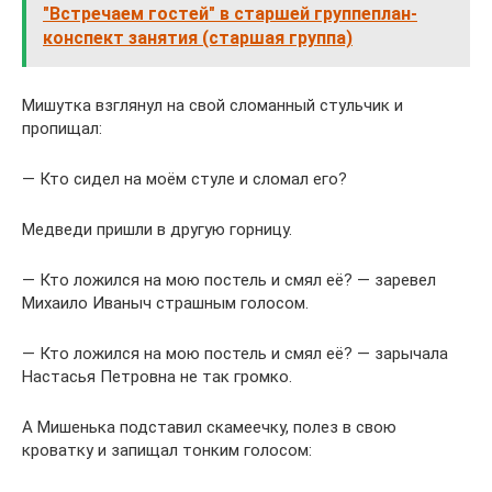
"Встречаем гостей" в старшей группеплан-
конспект занятия (старшая группа)
Мишутка взглянул на свой сломанный стульчик и
пропищал:
— Кто сидел на моём стуле и сломал его?
Медведи пришли в другую горницу.
— Кто ложился на мою постель и смял её? — заревел
Михаило Иваныч страшным голосом.
— Кто ложился на мою постель и смял её? — зарычала
Настасья Петровна не так громко.
А Мишенька подставил скамеечку, полез в свою
кроватку и запищал тонким голосом: