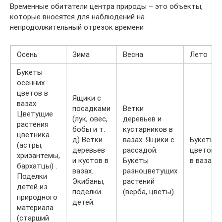
Временные обитатели центра природы – это объекты,
которые вносятся для наблюдений на
непродолжительный отрезок времени
Осень
Зима
Весна
Лето
Букеты
осенних
цветов в
Ящики с
вазах.
посадками
Ветки
Цветущие
(лук, овес,
деревьев и
растения
бобы и т.
кустарников в
цветника
д) Ветки
вазах. Ящики с
Букеты
(астры,
деревьев
рассадой.
цветов
хризантемы,
и кустов в
Букеты
в вазах
бархатцы) .
вазах.
разноцветущих
Поделки
Экибаны,
растений
детей из
поделки
(верба, цветы).
природного
детей.
материала
(старший